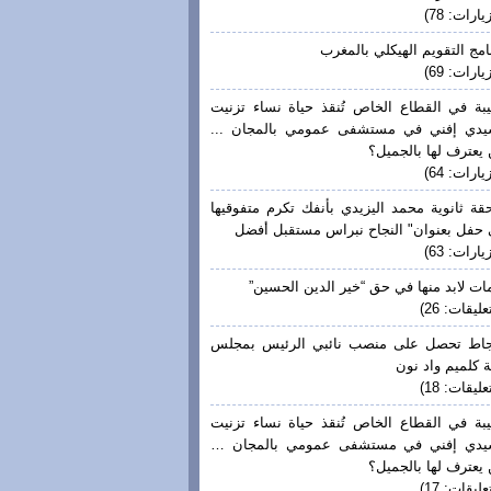
يارات: 78)
امج التقويم الهيكلي بالمغرب
يارات: 69)
بة في القطاع الخاص تُنقذ حياة نساء تزنيت
يدي إفني في مستشفى عمومي بالمجان ...
يعترف لها بالجميل؟
يارات: 64)
قة ثانوية محمد اليزيدي بأنفك تكرم متفوقيها
حفل بعنوان" النجاح نبراس مستقبل أفضل
يارات: 63)
ات لابد منها في حق “خير الدين الحسين”
عليقات: 26)
جاط تحصل على منصب نائبي الرئيس بمجلس
 كلميم واد نون
عليقات: 18)
بة في القطاع الخاص تُنقذ حياة نساء تزنيت
يدي إفني في مستشفى عمومي بالمجان …
يعترف لها بالجميل؟
عليقات: 17)