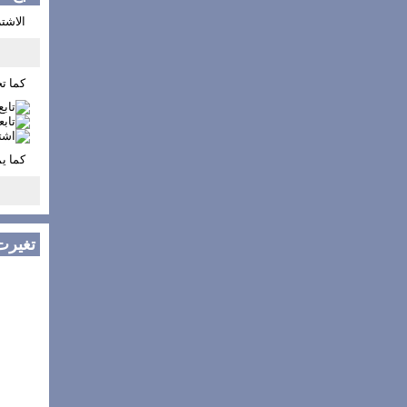
الاشتر
كما تج
كما ي
تغيرت