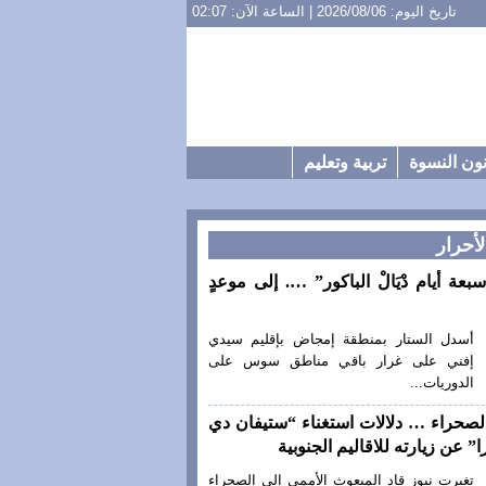
تاريخ اليوم: 2026/08/06 | الساعة الآن: 02:07
ون النسوة
تربية وتعليم
لأحرار
سبعة أيام دْيَالْ الباكور” …. إلى موعدٍ
أسدل الستار بمنطقة إمجاض بإقليم سيدي
إفني على غرار باقي مناطق سوس على
الدوريات...
لصحراء … دلالات استغناء “ستيفان دي
” عن زيارته للاقاليم الجنوبية
تغيرت نيوز قاد المبعوث الأممي إلى الصحراء