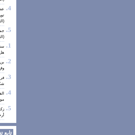
عضو
تور
(الت
جمع
(الت
سنا
هل 
بن 
وقع
فر
شكر
الف
موف
زكر
أرج
تابع ت