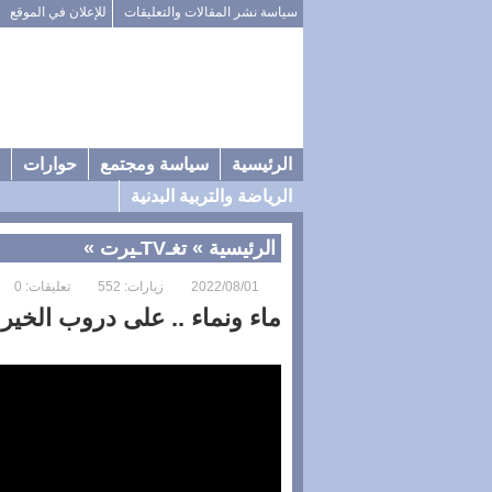
سياسة نشر المقالات والتعليقات
للإعلان في الموقع
الرئيسية
سياسة ومجتمع
حوارات
الرياضة والتربية البدنية
الرئيسية
»
تغـTVـيرت
»
2022/08/01
زيارات: 552
تعليقات: 0
ماء ونماء .. على دروب الخير