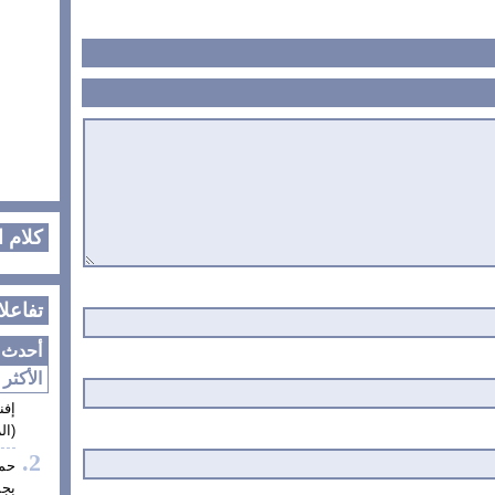
كلام 
تفاعلا
أحدث ا
الأكثر 
إفن
(الز
حم
بجم