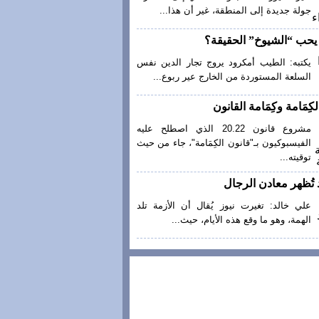
جولة جديدة إلى المنطقة، غير أن هذا...
ا يحب “الشيوخ” الحقيقة؟
يكتبه: الطيب أمكرود يروج تجار الدين نفس
السلعة المستوردة من الخارج عير ربوع...
كِمَامة وكِمَامة القانون
مشروع قانون 20.22 الذي اصطلح عليه
الفيسبوكيون بـ"قانون الكِمَامة"، جاء من حيث
توقيته...
 تُظهر معادن الرجال
علي خالد: تغيرت نيوز يُقال أن الأزمة تلد
الهمة، وهو ما وقع هذه الأيام، حيث...