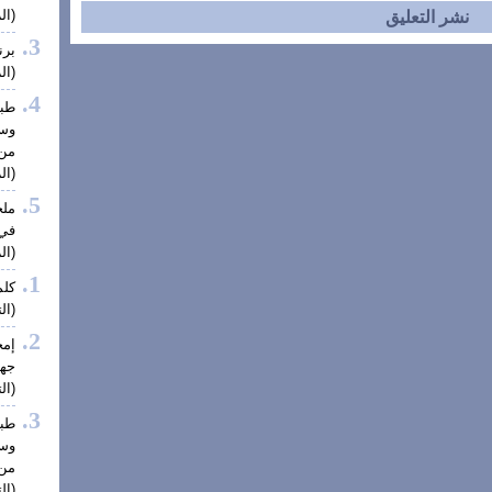
(الز
برن
(الز
طبي
وس
من 
(الز
ملح
في 
(الز
كلم
(الت
إم
جهة
(الت
طبي
وس
من 
(الت