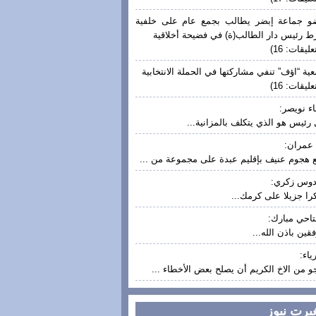
 جماعة إبضر يطالب بجمع عام على خلفية
ط رئيس دار الطالب(ة) في فضيحة أخلاقية
عليقات: 16)
ية “اؤف” تنفي مشاركتها في الحملة الانتخابية
عليقات: 16)
ء نويصر:
رئيس هو الذي يتكلف بالمزانية...
عمران:
 هجوم عنيف بإقليم عبدة على مجموعة من ...
دوس زكري:
ا جزيلا على كرمك...
تاحي مبارك:
قين باذن الله...
ياء:
و من الاخ الكريم أن يصلح بعض الأخطاء ...
غيرت نيوز