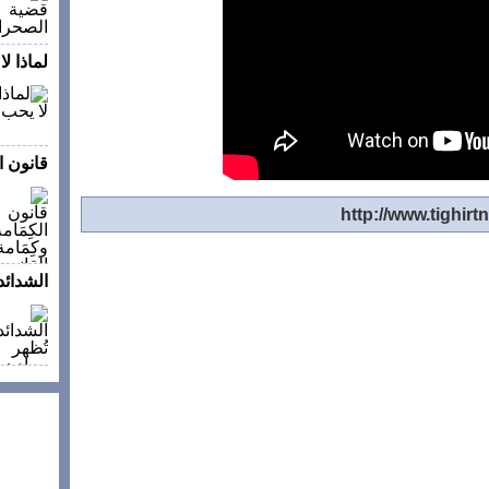
لماذا ل
قانون ال
الشدائد