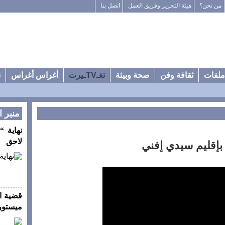
من نحن؟
هيئة التحرير وفريق العمل
اتصل بنا
ملفات
ثقافة وفن
صحة وبيئة
تغـTVـيرت
أغراس أغراس
ن
منبر ا
نهاية “
لاحق
 بإقليم سيدي إفني
قضية ا
ميستورا