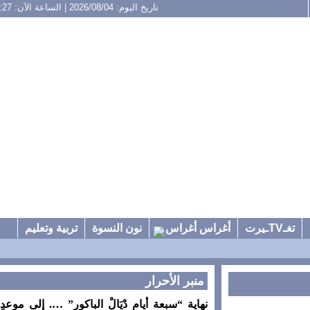
تاريخ اليوم: 2026/08/04 | الساعة الآن: 16:27
تغـTVـيرت
أغراس أغراس
نون النسوة
تربية وتعليم
منبر الأحرار
نهاية “سبعة أيام دْيَالْ الباكور” …. إلى موعدٍ