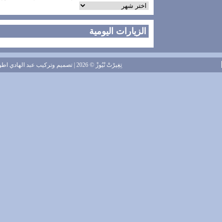
الزيارات اليومية
تِغِيرْتْ نْيُوزْ
© 2026 | تصميم وتركيب
عبد الهادي اطويل