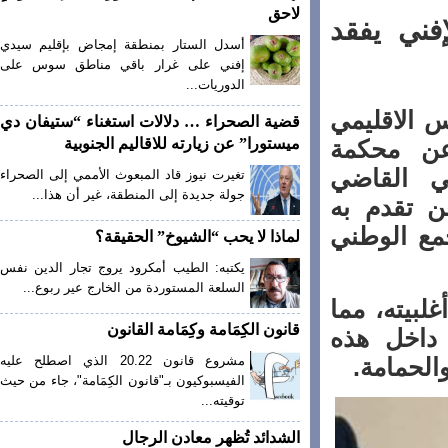
لاحق
ي يفقد
أسدل الستار بمنطقة إمجاض بإقليم سيدي
إفني على غرار باقي مناطق سوس على
الدوريات...
الاقليمي
قضية الصحراء … دلالات استغناء “ستيفان دي
ن محكمة
ميستورا” عن زيارته للاقاليم الجنوبية
 القاضي
تغيرت نيوز قاد المبعوث الأممي إلى الصحراء
جولة جديدة إلى المنطقة، غير أن هذا...
تقدم به
 الوطني
لماذا لا يحب “الشيوخ” الحقيقة؟
يكتبه: الطيب أمكرود يروج تجار الدين نفس
السلعة المستوردة من الخارج عير ربوع...
يته، مما
قانون الكِمَامة وكِمَامة القانون
اخل هذه
لحمامة
.
مشروع قانون 20.22 الذي اصطلح عليه
الفيسبوكيون بـ"قانون الكِمَامة"، جاء من حيث
توقيته...
الشدائد تُظهر معادن الرجال