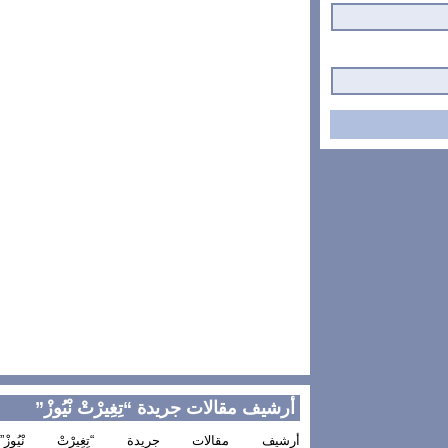
أرشيف مقالات جريدة “تِغِيرْتْ نْيُوزْ”
أرشيف مقالات جريدة “تِغِيرْتْ نْيُوزْ”