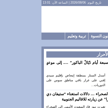
تاريخ اليوم: 2026/08/06 | الساعة الآن: 13:01
ون النسوة
تربية وتعليم
لأحرار
سبعة أيام دْيَالْ الباكور” …. إلى موعدٍ
أسدل الستار بمنطقة إمجاض بإقليم سيدي
إفني على غرار باقي مناطق سوس على
الدوريات...
لصحراء … دلالات استغناء “ستيفان دي
” عن زيارته للاقاليم الجنوبية
تغيرت نيوز قاد المبعوث الأممي إلى الصحراء