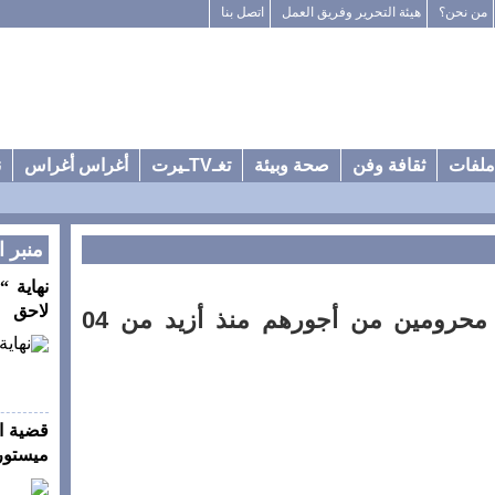
من نحن؟
هيئة التحرير وفريق العمل
اتصل بنا
ملفات
ثقافة وفن
صحة وبيئة
تغـTVـيرت
أغراس أغراس
ن
منبر ا
نهاية “
لاحق
سيدي إفني … مستخدمين محرومين من أجورهم منذ أزيد من 04
قضية ا
ميستورا