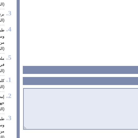
(الز
برن
(الز
طبي
وس
من 
(الز
ملح
في 
(الز
كلم
(الت
إم
جهة
(الت
طبي
وس
من 
(الت