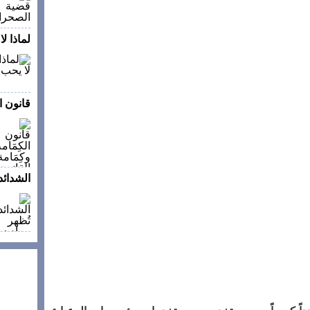
لماذا ل
قانون ال
الشدائد