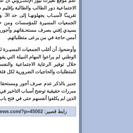
علم موقع تغيرت نيوز الإلكتـروني أن 
تقريبـًا لأسبـاب يجهلونهـا إلى حد ا
الجمعيات المسيرة للمؤسسات ومن خلال
بسيدي إفني بصرف مستحـقاتهم وأجورهم
أمس حاجة في من يرعى متطلباتهم.
وأوضحوا، أن أغلب الجمعيات المسيـرة لم
الوطني لم يراعوا المهام النبيلة التي ي
خلال توفير الرعاية الاجتماعية والنفسي
للمتطلبات والحاجيات الضرورية لكل فئ
جدير بالذكر عدم صرف أجور ومستحقات
مبررات حقيقية توضح أسباب التاخير 
الذين لم يكلفوا أنفسهم حتى في فتح با
رابط قصير: http://www.tighirtnews.com/?p=45002