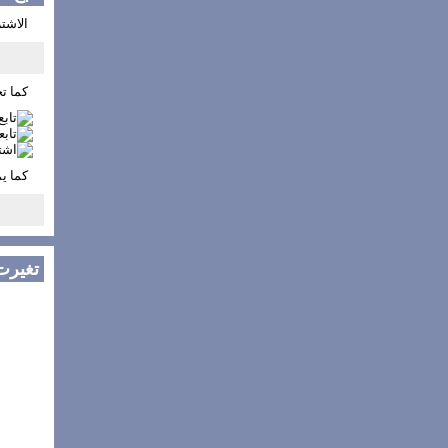
الاشتر
كما تج
كما ي
تغيرت