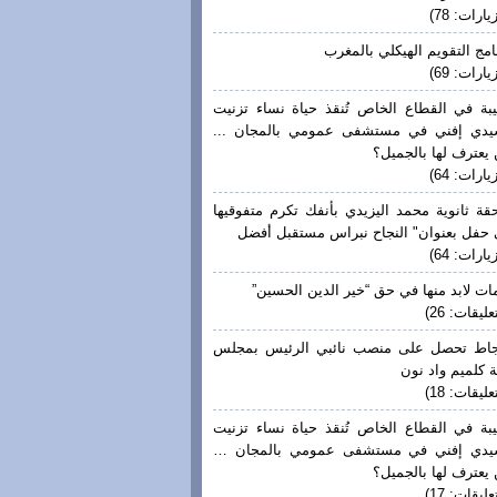
يارات: 78)
امج التقويم الهيكلي بالمغرب
يارات: 69)
بة في القطاع الخاص تُنقذ حياة نساء تزنيت
يدي إفني في مستشفى عمومي بالمجان ...
يعترف لها بالجميل؟
يارات: 64)
قة ثانوية محمد اليزيدي بأنفك تكرم متفوقيها
حفل بعنوان" النجاح نبراس مستقبل أفضل
يارات: 64)
ات لابد منها في حق “خير الدين الحسين”
عليقات: 26)
جاط تحصل على منصب نائبي الرئيس بمجلس
 كلميم واد نون
عليقات: 18)
بة في القطاع الخاص تُنقذ حياة نساء تزنيت
يدي إفني في مستشفى عمومي بالمجان …
يعترف لها بالجميل؟
عليقات: 17)