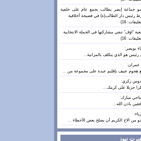
 جماعة إبضر يطالب بجمع عام على خلفية
ط رئيس دار الطالب(ة) في فضيحة أخلاقية
عليقات: 16)
ية “اؤف” تنفي مشاركتها في الحملة الانتخابية
عليقات: 16)
ء نويصر:
رئيس هو الذي يتكلف بالمزانية...
عمران:
 هجوم عنيف بإقليم عبدة على مجموعة من ...
دوس زكري:
ا جزيلا على كرمك...
تاحي مبارك:
قين باذن الله...
ياء:
و من الاخ الكريم أن يصلح بعض الأخطاء ...
غيرت نيوز