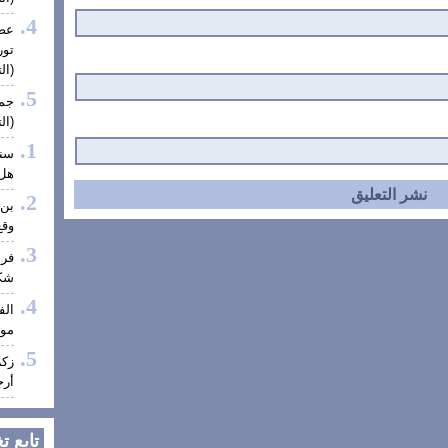
عضو
تور
(الت
جمع
(الت
سنا
هل 
بن 
وقع
فر
شكر
الف
موف
زكر
أرج
تابع ت