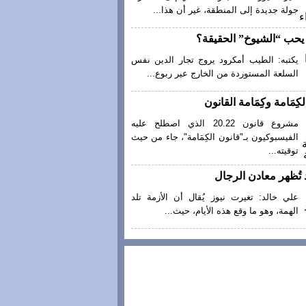
جولة جديدة إلى المنطقة، غير أن هذا...
ا يحب “الشيوخ” الحقيقة؟
يكتبه: الطيب أمكرود يروج تجار الدين نفس
السلعة المستوردة من الخارج عير ربوع...
كِمَامة وكِمَامة القانون
مشروع قانون 20.22 الذي اصطلح عليه
الفيسبوكيون بـ"قانون الكِمَامة"، جاء من حيث
توقيته...
 تُظهر معادن الرجال
علي خالد: تغيرت نيوز يُقال أن الأزمة تلد
الهمة، وهو ما وقع هذه الأيام، حيث...