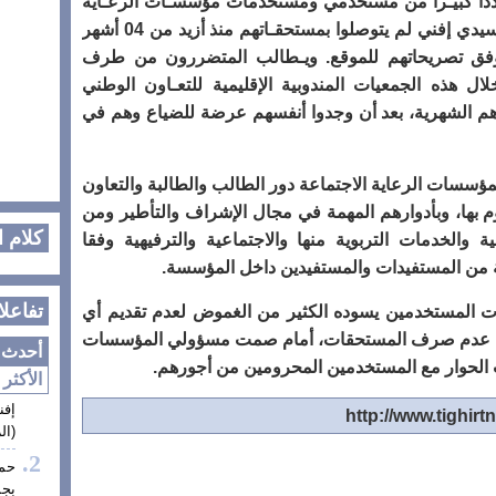
عدداً كبيـراً من مستخدمي ومستخدمات مؤسسـات الرعـاية
الاجتماعية دور الطالب والطالبة بإقليم سيدي إفني لم يتوصلوا بمستحقـاتهم منذ أزيد من 04 أشهر
لآ، وفق تصريحاتهم للموقع. ويـطالب المتضررون من طرف
 هذه الجمعيات المندوبية الإقليمية للتعـاون الوطني
 الشهرية، بعد أن وجدوا أنفسهم عرضة للضياع وهم في
ؤسسات الرعاية الاجتماعة دور الطالب والطالبة والتعاون
قوم بها، وبأدوارهم المهمة في مجال الإشراف والتأطير ومن
كلام 
ة والخدمات التربوية منها والاجتماعية والترفيهية وفقا
ة من المستفيدات والمستفيدين داخل المؤسسة.
تفاعلا
 المستخدمين يسوده الكثير من الغموض لعدم تقديم أي
في عدم صرف المستحقات، أمام صمت مسؤولي المؤسسات
أحدث ا
ب الحوار مع المستخدمين المحرومين من أجورهم.
الأكثر 
إفن
(الز
حم
بجم