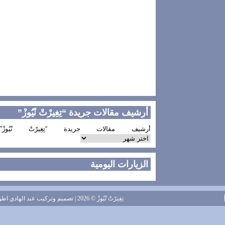
أرشيف مقالات جريدة “تِغِيرْتْ نْيُوزْ”
أرشيف مقالات جريدة “تِغِيرْتْ نْيُوزْ”
الزيارات اليومية
تِغِيرْتْ نْيُوزْ
© 2026 | تصميم وتركيب
عبد الهادي اطويل