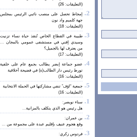
(التعليقات: 26)
إمجاط تحصل على منصب نائبي الرئيس بمجلس
جهة كلميم واد نون
(التعليقات: 18)
طبيبة في القطاع الخاص تُنقذ حياة نساء تزنيت
وسيدي إفني في مستشفى عمومي بالمجان …
من يعترف لها بالجميل؟
(التعليقات: 17)
عضو جماعة إبضر يطالب بجمع عام على خلفية
تورط رئيس دار الطالب(ة) في فضيحة أخلاقية
(التعليقات: 16)
جمعية “اؤف” تنفي مشاركتها في الحملة الانتخابية
(التعليقات: 16)
سناء نويصر:
هل رئيس هو الذي يتكلف بالمزانية...
بن عمران:
وقع هجوم عنيف بإقليم عبدة على مجموعة من ...
فردوس زكري: