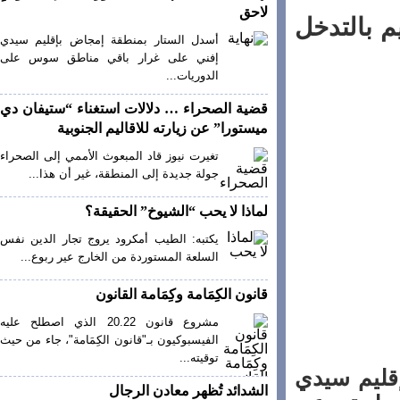
لاحق
بالتدخل
أسدل الستار بمنطقة إمجاض بإقليم سيدي
إفني على غرار باقي مناطق سوس على
الدوريات...
قضية الصحراء … دلالات استغناء “ستيفان دي
ميستورا” عن زيارته للاقاليم الجنوبية
تغيرت نيوز قاد المبعوث الأممي إلى الصحراء
جولة جديدة إلى المنطقة، غير أن هذا...
لماذا لا يحب “الشيوخ” الحقيقة؟
يكتبه: الطيب أمكرود يروج تجار الدين نفس
السلعة المستوردة من الخارج عير ربوع...
قانون الكِمَامة وكِمَامة القانون
مشروع قانون 20.22 الذي اصطلح عليه
الفيسبوكيون بـ"قانون الكِمَامة"، جاء من حيث
توقيته...
ليم سيدي
الشدائد تُظهر معادن الرجال