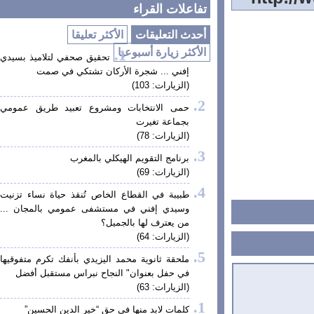
تفاعلات القراء
أحدث التعليقات
الأكثر تعليقا
الأكثر زيارة أسبوعيا
تحقيق صحفي لتلاميذ بسيدي
إفني ... شجرة الأركان تشتكي في صمت
(الزيارات: 103)
حمى الانتخابات ومشروع تعبيد طريق عمومي
بجماعة تغيرت
(الزيارات: 78)
برنامج التقويم الهيكلي بالمغرب
(الزيارات: 69)
طبيبة في القطاع الخاص تُنقذ حياة نساء تزنيت
وسيدي إفني في مستشفى عمومي بالمجان ...
من يعترف لها بالجميل؟
(الزيارات: 64)
ملحقة ثانوية محمد اليزيدي بأنفك تكرم متفوقيها
في حفل بعنوان" النجاح نبراس مستقبل أفضل
(الزيارات: 63)
كلمات لابد منها في حق “خير الدين الحسين”