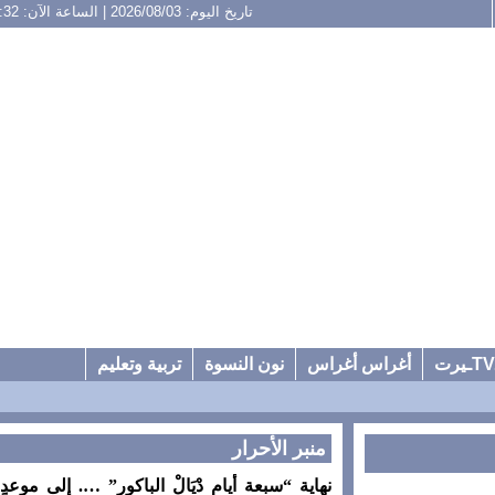
تاريخ اليوم: 2026/08/03 | الساعة الآن: 20:32
أغراس أغراس
نون النسوة
تربية وتعليم
منبر الأحرار
نهاية “سبعة أيام دْيَالْ الباكور” …. إلى موعدٍ