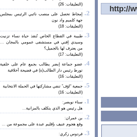
(التعليقات: 26)
إمجاط تحصل على منصب نائبي الرئيس بمجلس
جهة كلميم واد نون
(التعليقات: 18)
طبيبة في القطاع الخاص تُنقذ حياة نساء تزنيت
وسيدي إفني في مستشفى عمومي بالمجان …
من يعترف لها بالجميل؟
(التعليقات: 17)
عضو جماعة إبضر يطالب بجمع عام على خلفية
تورط رئيس دار الطالب(ة) في فضيحة أخلاقية
(التعليقات: 16)
جمعية “اؤف” تنفي مشاركتها في الحملة الانتخابية
(التعليقات: 16)
سناء نويصر:
هل رئيس هو الذي يتكلف بالمزانية...
بن عمران:
وقع هجوم عنيف بإقليم عبدة على مجموعة من ...
فردوس زكري: