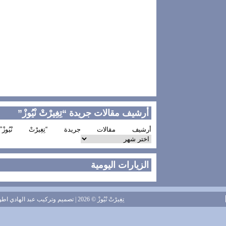
أرشيف مقالات جريدة “تِغِيرْتْ نْيُوزْ”
أرشيف مقالات جريدة “تِغِيرْتْ نْيُوزْ”
الزيارات اليومية
تِغِيرْتْ نْيُوزْ
© 2026 | تصميم وتركيب
عبد الهادي اطويل