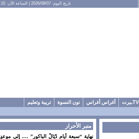
تاريخ اليوم: 2026/08/07 | الساعة الآن: 16:15
أغراس أغراس
نون النسوة
تربية وتعليم
منبر الأحرار
نهاية “سبعة أيام دْيَالْ الباكور” …. إلى موعدٍ