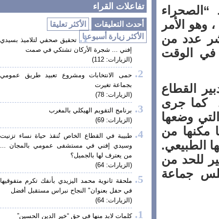
تفاعلات القراء
الصحراء
وهو الأمر
أحدث التعليقات
الأكثر تعليقا
 عدد من
الأكثر زيارة أسبوعيا
تحقيق صحفي لتلاميذ بسيدي
في الوقت
إفني ... شجرة الأركان تشتكي في صمت
(الزيارات: 112)
حمى الانتخابات ومشروع تعبيد طريق عمومي
بجماعة تغيرت
 القطاع
(الزيارات: 78)
كما جرى
برنامج التقويم الهيكلي بالمغرب
تي وضعها
(الزيارات: 69)
كنها من
طبيبة في القطاع الخاص تُنقذ حياة نساء تزنيت
 الطبيعي.
وسيدي إفني في مستشفى عمومي بالمجان ...
من يعترف لها بالجميل؟
 للحد من
(الزيارات: 64)
س جماعة
ملحقة ثانوية محمد اليزيدي بأنفك تكرم متفوقيها
في حفل بعنوان" النجاح نبراس مستقبل أفضل
(الزيارات: 64)
كلمات لابد منها في حق “خير الدين الحسين”