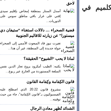
لاحق
ميم في
أسدل الستار بمنطقة إمجاض بإقليم سيدي
إفني على غرار باقي مناطق سوس على
الدوريات...
قضية الصحراء … دلالات استغناء “ستيفان دي
ميستورا” عن زيارته للاقاليم الجنوبية
تغيرت نيوز قاد المبعوث الأممي إلى الصحراء
جولة جديدة إلى المنطقة، غير أن هذا...
لماذا لا يحب “الشيوخ” الحقيقة؟
يكتبه: الطيب أمكرود يروج تجار الدين نفس
السلعة المستوردة من الخارج عير ربوع...
قانون الكِمَامة وكِمَامة القانون
مشروع قانون 20.22 الذي اصطلح عليه
الفيسبوكيون بـ"قانون الكِمَامة"، جاء من حيث
توقيته...
الشدائد تُظهر معادن الرجال