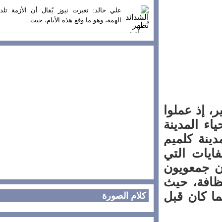
علي خالد: تغيرت نيوز يُقال أن الأزمة تلد
الهمة، وهو ما وقع هذه الأيام، حيث...
إذ عملوا
 المدينة
نة كلميم
يات التي
 جمعويون
افة، حيث
 كان قبل
كلام الصورة