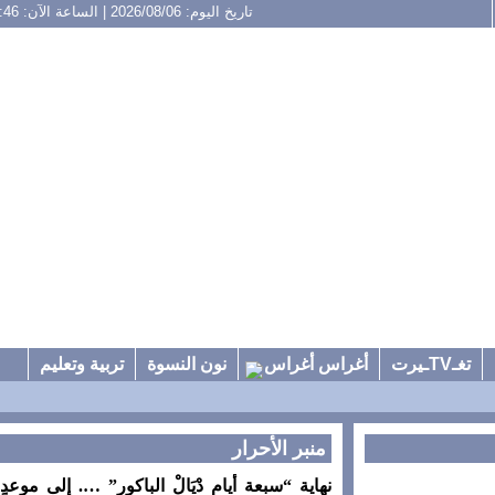
تاريخ اليوم: 2026/08/06 | الساعة الآن: 12:46
تغـTVـيرت
أغراس أغراس
نون النسوة
تربية وتعليم
منبر الأحرار
نهاية “سبعة أيام دْيَالْ الباكور” …. إلى موعدٍ