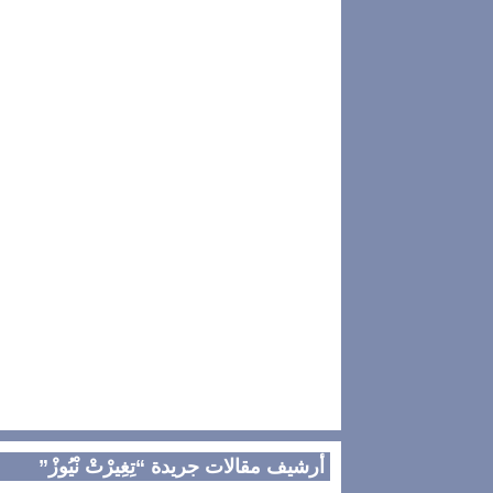
أرشيف مقالات جريدة “تِغِيرْتْ نْيُوزْ”