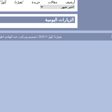
أرشيف مقالات جريدة “تِغِيرْتْ نْيُوزْ”
الزيارات اليومية
تِغِيرْتْ نْيُوزْ
© 2026 | تصميم وتركيب
عبد الهادي اطويل