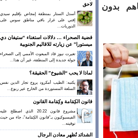
لاحق
م بدون
أسدل الستار بمنطقة إمجاض بإقليم سيدي
إفني على غرار باقي مناطق سوس على
الدوريات...
قضية الصحراء … دلالات استغناء “ستيفان دي
ميستورا” عن زيارته للاقاليم الجنوبية
تغيرت نيوز قاد المبعوث الأممي إلى الصحراء
جولة جديدة إلى المنطقة، غير أن هذا...
لماذا لا يحب “الشيوخ” الحقيقة؟
يكتبه: الطيب أمكرود يروج تجار الدين نفس
السلعة المستوردة من الخارج عير ربوع...
قانون الكِمَامة وكِمَامة القانون
مشروع قانون 20.22 الذي اصطلح عليه
الفيسبوكيون بـ"قانون الكِمَامة"، جاء من حيث
توقيته...
الشدائد تُظهر معادن الرجال