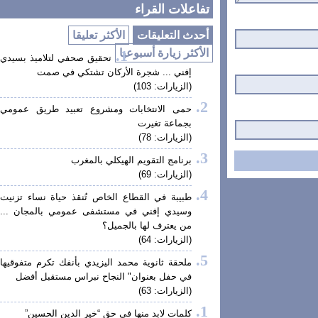
تفاعلات القراء
أحدث التعليقات
الأكثر تعليقا
الأكثر زيارة أسبوعيا
تحقيق صحفي لتلاميذ بسيدي
إفني ... شجرة الأركان تشتكي في صمت
(الزيارات: 103)
حمى الانتخابات ومشروع تعبيد طريق عمومي
بجماعة تغيرت
(الزيارات: 78)
برنامج التقويم الهيكلي بالمغرب
(الزيارات: 69)
طبيبة في القطاع الخاص تُنقذ حياة نساء تزنيت
وسيدي إفني في مستشفى عمومي بالمجان ...
من يعترف لها بالجميل؟
(الزيارات: 64)
ملحقة ثانوية محمد اليزيدي بأنفك تكرم متفوقيها
في حفل بعنوان" النجاح نبراس مستقبل أفضل
(الزيارات: 63)
كلمات لابد منها في حق “خير الدين الحسين”