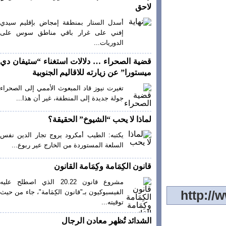
لاحق
أسدل الستار بمنطقة إمجاض بإقليم سيدي
إفني على غرار باقي مناطق سوس على
الدوريات...
قضية الصحراء … دلالات استغناء “ستيفان دي
ميستورا” عن زيارته للاقاليم الجنوبية
تغيرت نيوز قاد المبعوث الأممي إلى الصحراء
جولة جديدة إلى المنطقة، غير أن هذا...
لماذا لا يحب “الشيوخ” الحقيقة؟
يكتبه: الطيب أمكرود يروج تجار الدين نفس
السلعة المستوردة من الخارج عير ربوع...
قانون الكِمَامة وكِمَامة القانون
مشروع قانون 20.22 الذي اصطلح عليه
الفيسبوكيون بـ"قانون الكِمَامة"، جاء من حيث
توقيته...
الشدائد تُظهر معادن الرجال