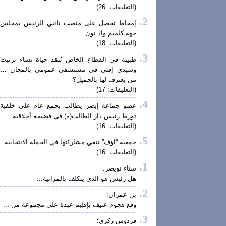
(التعليقات: 26)
إمجاط تحصل على منصب نائبي الرئيس بمجلس
جهة كلميم واد نون
(التعليقات: 18)
طبيبة في القطاع الخاص تُنقذ حياة نساء تزنيت
وسيدي إفني في مستشفى عمومي بالمجان …
من يعترف لها بالجميل؟
(التعليقات: 17)
عضو جماعة إبضر يطالب بجمع عام على خلفية
تورط رئيس دار الطالب(ة) في فضيحة أخلاقية
(التعليقات: 16)
جمعية “اؤف” تنفي مشاركتها في الحملة الانتخابية
(التعليقات: 16)
سناء نويصر:
هل رئيس هو الذي يتكلف بالمزانية...
بن عمران:
وقع هجوم عنيف بإقليم عبدة على مجموعة من ...
فردوس زكري: