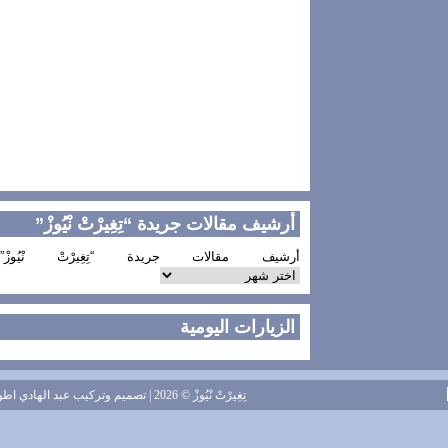
أرشيف مقالات جريدة “تِغِيرْتْ نْيُوزْ”
أرشيف مقالات جريدة “تِغِيرْتْ نْيُوزْ”
الزيارات اليومية
تِغِيرْتْ نْيُوزْ
© 2026 | تصميم وتركيب
عبد الهادي اطويل