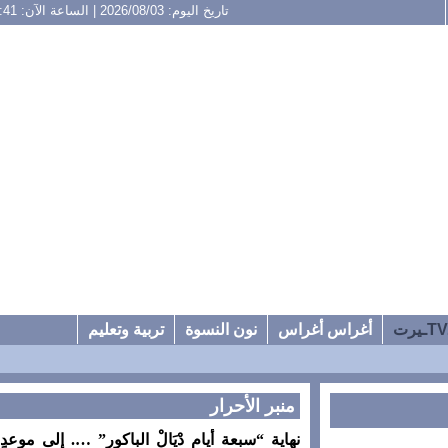
تاريخ اليوم: 2026/08/03 | الساعة الآن: 17:41
أغراس أغراس
نون النسوة
تربية وتعليم
منبر الأحرار
نهاية “سبعة أيام دْيَالْ الباكور” …. إلى موعدٍ