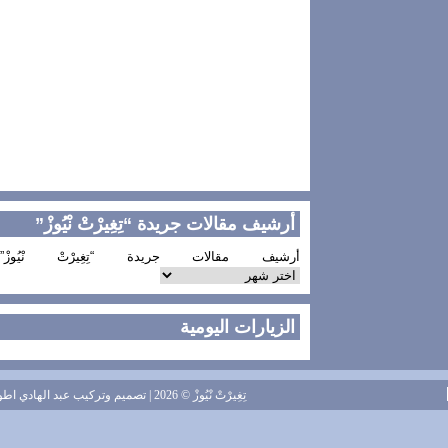
أرشيف مقالات جريدة “تِغِيرْتْ نْيُوزْ”
أرشيف مقالات جريدة “تِغِيرْتْ نْيُوزْ”
الزيارات اليومية
تِغِيرْتْ نْيُوزْ
© 2026 | تصميم وتركيب
عبد الهادي اطويل