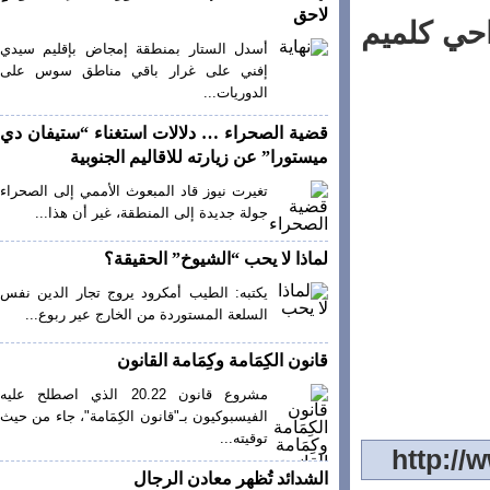
لاحق
ي كلميم
أسدل الستار بمنطقة إمجاض بإقليم سيدي
إفني على غرار باقي مناطق سوس على
الدوريات...
قضية الصحراء … دلالات استغناء “ستيفان دي
ميستورا” عن زيارته للاقاليم الجنوبية
تغيرت نيوز قاد المبعوث الأممي إلى الصحراء
جولة جديدة إلى المنطقة، غير أن هذا...
لماذا لا يحب “الشيوخ” الحقيقة؟
يكتبه: الطيب أمكرود يروج تجار الدين نفس
السلعة المستوردة من الخارج عير ربوع...
قانون الكِمَامة وكِمَامة القانون
مشروع قانون 20.22 الذي اصطلح عليه
الفيسبوكيون بـ"قانون الكِمَامة"، جاء من حيث
توقيته...
الشدائد تُظهر معادن الرجال