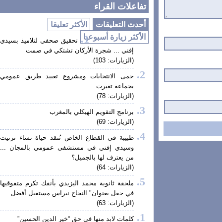
تفاعلات القراء
أحدث التعليقات
الأكثر تعليقا
الأكثر زيارة أسبوعيا
تحقيق صحفي لتلاميذ بسيدي
إفني ... شجرة الأركان تشتكي في صمت
(الزيارات: 103)
حمى الانتخابات ومشروع تعبيد طريق عمومي
بجماعة تغيرت
(الزيارات: 78)
برنامج التقويم الهيكلي بالمغرب
(الزيارات: 69)
طبيبة في القطاع الخاص تُنقذ حياة نساء تزنيت
وسيدي إفني في مستشفى عمومي بالمجان ...
من يعترف لها بالجميل؟
(الزيارات: 64)
ملحقة ثانوية محمد اليزيدي بأنفك تكرم متفوقيها
في حفل بعنوان" النجاح نبراس مستقبل أفضل
(الزيارات: 63)
كلمات لابد منها في حق “خير الدين الحسين”