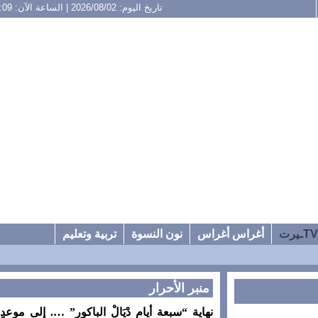
تاريخ اليوم: 2026/08/02 | الساعة الآن: 19:09
أغراس أغراس
نون النسوة
تربية وتعليم
منبر الأحرار
نهاية “سبعة أيام دْيَالْ الباكور” …. إلى موعدٍ