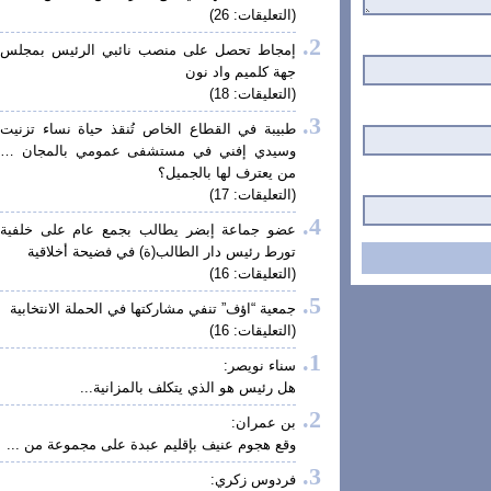
(التعليقات: 26)
إمجاط تحصل على منصب نائبي الرئيس بمجلس
جهة كلميم واد نون
(التعليقات: 18)
طبيبة في القطاع الخاص تُنقذ حياة نساء تزنيت
وسيدي إفني في مستشفى عمومي بالمجان …
من يعترف لها بالجميل؟
(التعليقات: 17)
عضو جماعة إبضر يطالب بجمع عام على خلفية
تورط رئيس دار الطالب(ة) في فضيحة أخلاقية
(التعليقات: 16)
جمعية “اؤف” تنفي مشاركتها في الحملة الانتخابية
(التعليقات: 16)
سناء نويصر:
هل رئيس هو الذي يتكلف بالمزانية...
بن عمران:
وقع هجوم عنيف بإقليم عبدة على مجموعة من ...
فردوس زكري: