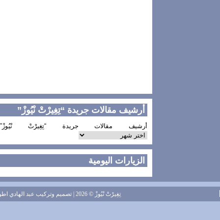
أرشيف مقالات جريدة “تِغِيرْتْ نْيُوزْ”
أرشيف مقالات جريدة “تِغِيرْتْ نْيُوزْ”
الزيارات اليومية
تِغِيرْتْ نْيُوزْ
© 2026 | تصميم وتركيب
عبد الهادي اطويل