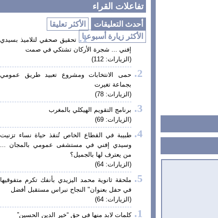
تفاعلات القراء
أحدث التعليقات
الأكثر تعليقا
الأكثر زيارة أسبوعيا
تحقيق صحفي لتلاميذ بسيدي
إفني ... شجرة الأركان تشتكي في صمت
(الزيارات: 112)
حمى الانتخابات ومشروع تعبيد طريق عمومي
بجماعة تغيرت
(الزيارات: 78)
برنامج التقويم الهيكلي بالمغرب
(الزيارات: 69)
طبيبة في القطاع الخاص تُنقذ حياة نساء تزنيت
وسيدي إفني في مستشفى عمومي بالمجان ...
من يعترف لها بالجميل؟
(الزيارات: 64)
ملحقة ثانوية محمد اليزيدي بأنفك تكرم متفوقيها
في حفل بعنوان" النجاح نبراس مستقبل أفضل
(الزيارات: 64)
كلمات لابد منها في حق “خير الدين الحسين”