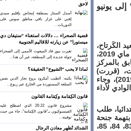
لاحق
ى يونيو
أسدل الستار بمنطقة إمجاض بإقليم سيدي
إفني على غرار باقي مناطق سوس على
الدوريات...
قضية الصحراء … دلالات استغناء “ستيفان دي
ميستورا” عن زيارته للاقاليم الجنوبية
لكَرتاح،
تغيرت نيوز قاد المبعوث الأممي إلى الصحراء
مدير موقع تغيرت نيوز الإلكتروني، اليوم الثلاثاء 14 ماي 2019،
جولة جديدة إلى المنطقة، غير أن هذا...
 بالمركز
 (قررت)
لماذا لا يحب “الشيوخ” الحقيقة؟
تأجيل الجلسة إلى يوم الثلاثاء 18 يونيو المقبل (2019)، وجاء
يكتبه: الطيب أمكرود يروج تجار الدين نفس
السلعة المستوردة من الخارج عير ربوع...
دي لأداء
قانون الكِمَامة وكِمَامة القانون
مشروع قانون 20.22 الذي اصطلح عليه
ئيا، طلب
الفيسبوكيون بـ"قانون الكِمَامة"، جاء من حيث
همة جنحة
توقيته...
القذف والسب العلني والإهانة طبقا للفصول 72، 83، 84، 85،
الشدائد تُظهر معادن الرجال