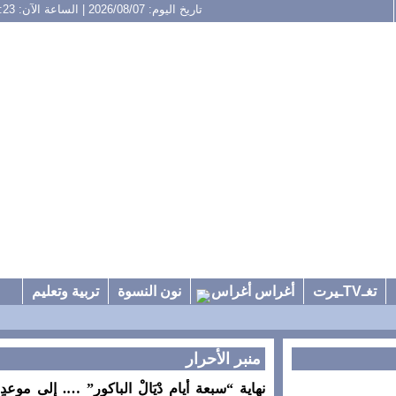
تاريخ اليوم: 2026/08/07 | الساعة الآن: 16:23
تغـTVـيرت
أغراس أغراس
نون النسوة
تربية وتعليم
منبر الأحرار
نهاية “سبعة أيام دْيَالْ الباكور” …. إلى موعدٍ