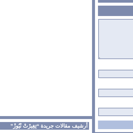
أرشيف مقالات جريدة “تِغِيرْتْ نْيُوزْ”