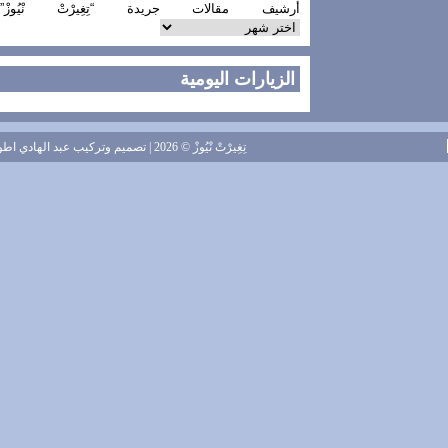
أرشيف مقالات جريدة “تِغِيرْتْ نْيُوزْ”
الزيارات اليومية
تِغِيرْتْ نْيُوزْ
© 2026 | تصميم وتركيب
عبد الهادي اطويل