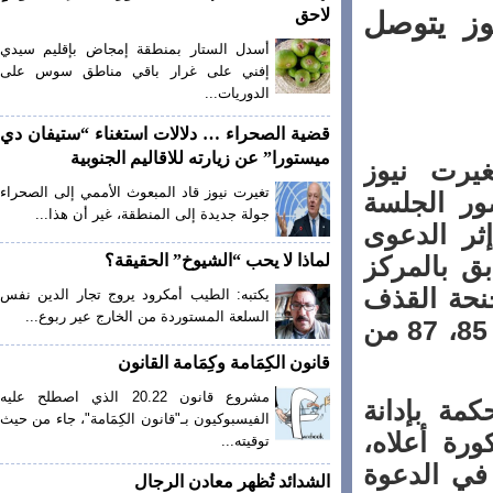
لاحق
ز يتوصل
أسدل الستار بمنطقة إمجاض بإقليم سيدي
إفني على غرار باقي مناطق سوس على
الدوريات...
قضية الصحراء … دلالات استغناء “ستيفان دي
ميستورا” عن زيارته للاقاليم الجنوبية
رت نيوز
تغيرت نيوز قاد المبعوث الأممي إلى الصحراء
 الجلسة
جولة جديدة إلى المنطقة، غير أن هذا...
أولى يوم الثلاثاء 19 مارس 2019 إثر الدعوى
 بالمركز
لماذا لا يحب “الشيوخ” الحقيقة؟
حة القذف
يكتبه: الطيب أمكرود يروج تجار الدين نفس
السلعة المستوردة من الخارج عير ربوع...
والسب العلني والإهانة طبقا للفصول 72، 83، 84، 85، 87 من
قانون الكِمَامة وكِمَامة القانون
مشروع قانون 20.22 الذي اصطلح عليه
 بإدانة
الفيسبوكيون بـ"قانون الكِمَامة"، جاء من حيث
ة أعلاه،
توقيته...
 الدعوة
الشدائد تُظهر معادن الرجال