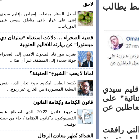
لاحق
ط يطالب
أسدل الستار بمنطقة إمجاض بإقليم سيدي
إفني على غرار باقي مناطق سوس على
الدوريات...
قضية الصحراء … دلالات استغناء “ستيفان دي
ميستورا” عن زيارته للاقاليم الجنوبية
تغيرت نيوز قاد المبعوث الأممي إلى الصحراء
جولة جديدة إلى المنطقة، غير أن هذا...
لماذا لا يحب “الشيوخ” الحقيقة؟
يكتبه: الطيب أمكرود يروج تجار الدين نفس
ليم سيدي
السلعة المستوردة من الخارج عير ربوع...
ئية” على
قانون الكِمَامة وكِمَامة القانون
اطلين عن
مشروع قانون 20.22 الذي اصطلح عليه
الفيسبوكيون بـ"قانون الكِمَامة"، جاء من حيث
توقيته...
تي رافقت
الشدائد تُظهر معادن الرجال
، تدوينة