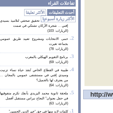
تفاعلات القراء
أحدث التعليقات
الأكثر تعليقا
الأكثر زيارة أسبوعيا
تحقيق صحفي لتلاميذ بسيدي
إفني ... شجرة الأركان تشتكي في صمت
(الزيارات: 103)
حمى الانتخابات ومشروع تعبيد طريق عمومي
بجماعة تغيرت
(الزيارات: 78)
برنامج التقويم الهيكلي بالمغرب
(الزيارات: 69)
طبيبة في القطاع الخاص تُنقذ حياة نساء تزنيت
وسيدي إفني في مستشفى عمومي بالمجان ...
من يعترف لها بالجميل؟
(الزيارات: 64)
ملحقة ثانوية محمد اليزيدي بأنفك تكرم متفوقيها
في حفل بعنوان" النجاح نبراس مستقبل أفضل
(الزيارات: 63)
كلمات لابد منها في حق “خير الدين الحسين”