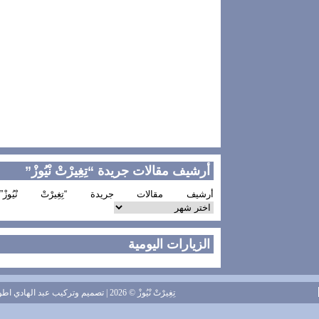
أرشيف مقالات جريدة “تِغِيرْتْ نْيُوزْ”
أرشيف مقالات جريدة “تِغِيرْتْ نْيُوزْ”
الزيارات اليومية
تِغِيرْتْ نْيُوزْ
© 2026 | تصميم وتركيب
عبد الهادي اطويل