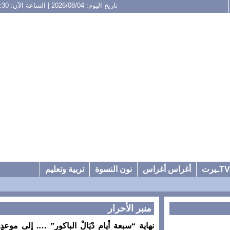
تاريخ اليوم: 2026/08/04 | الساعة الآن: 19:30
أغراس أغراس
نون النسوة
تربية وتعليم
منبر الأحرار
نهاية “سبعة أيام دْيَالْ الباكور” …. إلى موعدٍ