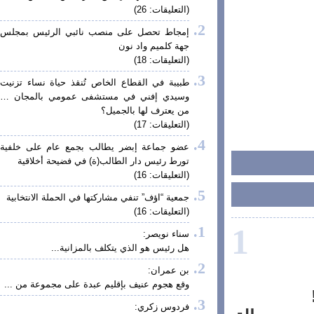
(التعليقات: 26)
إمجاط تحصل على منصب نائبي الرئيس بمجلس
جهة كلميم واد نون
(التعليقات: 18)
طبيبة في القطاع الخاص تُنقذ حياة نساء تزنيت
وسيدي إفني في مستشفى عمومي بالمجان …
من يعترف لها بالجميل؟
(التعليقات: 17)
عضو جماعة إبضر يطالب بجمع عام على خلفية
تورط رئيس دار الطالب(ة) في فضيحة أخلاقية
(التعليقات: 16)
جمعية “اؤف” تنفي مشاركتها في الحملة الانتخابية
(التعليقات: 16)
1
سناء نويصر:
هل رئيس هو الذي يتكلف بالمزانية...
بن عمران:
وقع هجوم عنيف بإقليم عبدة على مجموعة من ...
فردوس زكري: