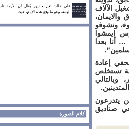
علي خالد: تغيرت نيوز يُقال أن الأزمة تلد
يل الآلاف
الهمة، وهو ما وقع هذه الأيام، حيث...
الايمان،
 ونشوفو
ايمشوا
نا بعدا
مين”.
ي إعادة
ة تستخلص
بالتالي
دينين.
 يتدرعون
 صناديق
كلام الصورة