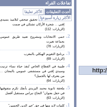
تفاعلات القراء
أحدث التعليقات
الأكثر تعليقا
الأكثر زيارة أسبوعيا
تحقيق صحفي لتلاميذ بسيدي
إفني ... شجرة الأركان تشتكي في صمت
(الزيارات: 112)
حمى الانتخابات ومشروع تعبيد طريق عمومي
بجماعة تغيرت
(الزيارات: 78)
برنامج التقويم الهيكلي بالمغرب
(الزيارات: 69)
طبيبة في القطاع الخاص تُنقذ حياة نساء تزنيت
وسيدي إفني في مستشفى عمومي بالمجان ...
من يعترف لها بالجميل؟
(الزيارات: 64)
ملحقة ثانوية محمد اليزيدي بأنفك تكرم متفوقيها
في حفل بعنوان" النجاح نبراس مستقبل أفضل
(الزيارات: 63)
كلمات لابد منها في حق “خير الدين الحسين”