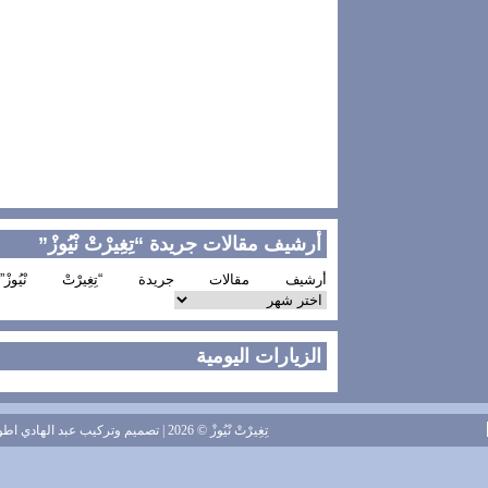
أرشيف مقالات جريدة “تِغِيرْتْ نْيُوزْ”
أرشيف مقالات جريدة “تِغِيرْتْ نْيُوزْ”
الزيارات اليومية
تِغِيرْتْ نْيُوزْ
© 2026 | تصميم وتركيب
عبد الهادي اطويل