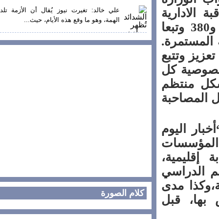
الادارية
علي خالد: تغيرت نيوز يُقال أن الأزمة تلد
الهمة، وهو ما وقع هذه الأيام، حيث...
والتربوية وفقا لمقتضيات المذكرتين الوزاريتين 141 و380 وتبعا
لمستمرة.
زيز وتتبع
صوصية كل
ل منتظم
المصاحبة
ار اليوم
مؤسسات
قليمية،
 الدراسي
كذا مدى
كلام الصورة
ها، قبل