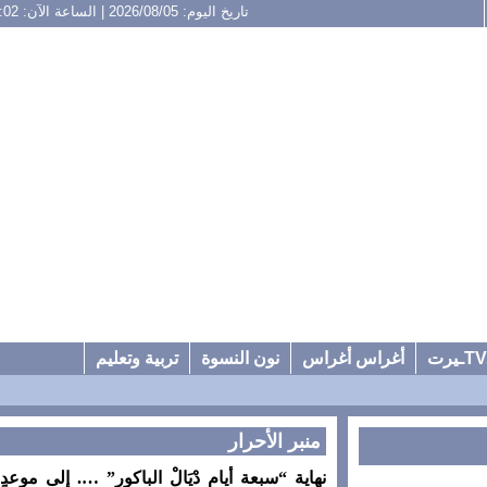
تاريخ اليوم: 2026/08/05 | الساعة الآن: 13:02
أغراس أغراس
نون النسوة
تربية وتعليم
منبر الأحرار
نهاية “سبعة أيام دْيَالْ الباكور” …. إلى موعدٍ