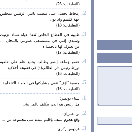
(التعليقات: 26)
إمجاط تحصل على منصب نائبي الرئيس بمجلس
جهة كلميم واد نون
(التعليقات: 18)
طبيبة في القطاع الخاص تُنقذ حياة نساء تزنيت
وسيدي إفني في مستشفى عمومي بالمجان …
من يعترف لها بالجميل؟
(التعليقات: 17)
عضو جماعة إبضر يطالب بجمع عام على خلفية
تورط رئيس دار الطالب(ة) في فضيحة أخلاقية
(التعليقات: 16)
جمعية “اؤف” تنفي مشاركتها في الحملة الانتخابية
(التعليقات: 16)
سناء نويصر:
هل رئيس هو الذي يتكلف بالمزانية...
بن عمران:
وقع هجوم عنيف بإقليم عبدة على مجموعة من ...
فردوس زكري: