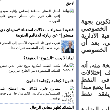
لاحق
أسدل الستار بمنطقة إمجاض بإقليم سيدي
إفني على غرار باقي مناطق سوس على
وين بجهة
الدوريات...
الخصوصي
قضية الصحراء … دلالات استغناء “ستيفان دي
الادارية
ميستورا” عن زيارته للاقاليم الجنوبية
 بعد أن
تغيرت نيوز قاد المبعوث الأممي إلى الصحراء
جولة جديدة إلى المنطقة، غير أن هذا...
 الخصوصي
لماذا لا يحب “الشيوخ” الحقيقة؟
منه، أنه
يكتبه: الطيب أمكرود يروج تجار الدين نفس
السلعة المستوردة من الخارج عير ربوع...
إختلالات
في النقط
قانون الكِمَامة وكِمَامة القانون
مما يضع مبدأ
مشروع قانون 20.22 الذي اصطلح عليه
يفقد نقط
الفيسبوكيون بـ"قانون الكِمَامة"، جاء من حيث
توقيته...
الشدائد تُظهر معادن الرجال
 الوزارة