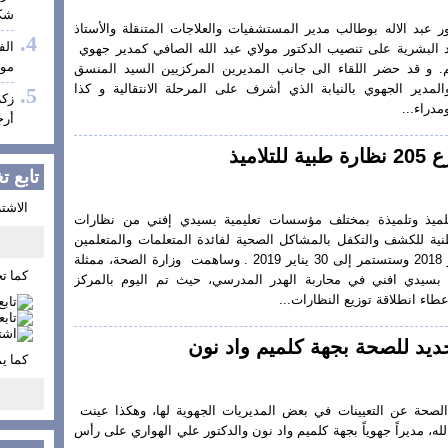
شكر
 عبد الاله بوطالب مدير المستشفيات والعلاجات المتنقلة والأستاذ
الف
 البشرية على تنصيب الدكتور مولاي عبد الله الصافي كمدير جهوي
موف
م. و قد حضر اللقاء الى جانب المديرين المركزيين السيد المنسق
لمدير الجهوي بالنيابة الذي أشرف على المرحلة الانتقالية و كذا
زكر
مدراء...
أرج
اميذ
تابع ت
الاشتر
رت نيوز استفاد 205 تلميذ وتلميذة بمختلف مؤسسات تعليمية بسيدي إفني من نظارات
نية للكشف والتكفل بالمشاكل الصحية لفائدة المتعلمات والمتعلمين
التي انطلقت من 17 شتنبر 2018 وستستمر إلى 30 يناير 2019 . وساهمت وزارة الصحة، ممثلة
كما تج
حة بسيدي افني في محاربة الهدر المدرسي، حيث تم اليوم بالمركز
اء انطلاقة توزيع النظارات...
ديد للصحة بجهة كلميم واد نون
كما ي
الصحة عن التعيينات في بعض المديريات الجهوية لها، وهكذا عينت
له، مديراً جهوياً بجهة كلميم واد نون والدكتور علي الهواري على رأس