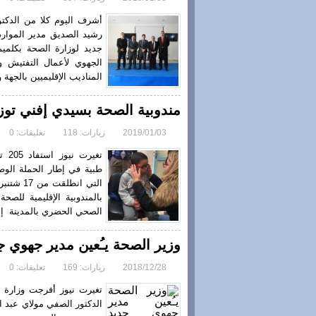
أشرف اليوم كلا من الدكتور
رشيد الصديق مدير الموارد
جديد لوزارة الصحة بكلمي
الجهوي لأعمال التفتيش وا
المناديب الإقليميين بالجهة و
مندوبية الصحة بسيدي إفني توزع 205 نظارة طبية للتل
2019/01/03
زيارات: 118
تعليقات: 0
تغي
طبية في إطار الحملة الوط
بالمندوبية الإقليمية للص
الصحي الحضري بالمدينة إعط
وزير الصحة يـُعين مدير جهوي ج
2018/12/28
زيارات: 169
تعليقات: 0
تغيرت نيوز أفرجت وزارة 
الدكتور الصفي مولاي عبد ال