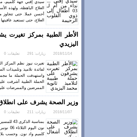
سيدي إفني جهة كلميم، م
العلاج الباهظة، ولهذه الأ
أحسن عملا. حتى تتجاوز مح
العلاج، حتى تستعيد عافيتها 
الأطر الطبية بمركز تغيرت يش
اليزيدي
2018/11/14
زيارات: 291
تعليقات: 0
تغيرت نيوز نظم المركز ا
لفائدة تلاميذ وتلميذات ال
الحملة الطبية أشرفت عليه
الممرضين والممرضات على م
وزير الصحة يشرف على انطلاق 
2018/11/07
زيارات: 211
تعليقات: 0
بمناسبة ا
كلميم واد نون. وحسب بلا