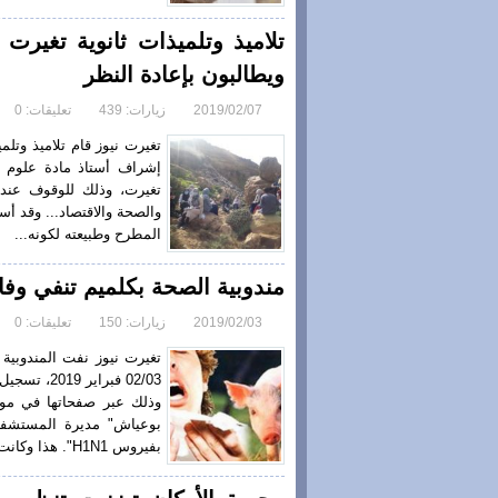
تلاميذ وتلميذات ثانوية تغير
ويطالبون بإعادة النظر
2019/02/07
زيارات: 439
تعليقات: 0
تغيرت نيوز قام تلاميذ وتلم
إشراف أستاذ مادة علوم ا
تغيرت، وذلك للوقوف عند إشك
والصحة والاقتصاد... وقد 
المطرح وطبيعته لكونه...
مندوبية الصحة بكلميم تنفي وفاة س
2019/02/03
زيارات: 150
تعليقات: 0
تغيرت نيوز نفت المندوبية 
وذلك عبر صفحاتها في مو
بوعياش" مديرة المستشفى،
بفيروس H1N1". هذا وكانت بعض المواقع الإلكترونية، وصفحات في...