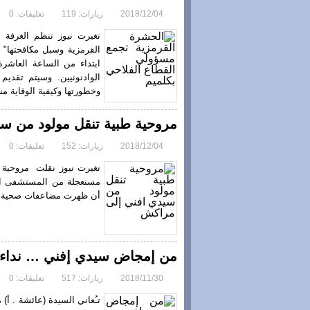
2018/12/04
زيارات: 119
تعليقات: 0
تغيرت نيوز تنظم الغرفة 
ابتداء من الساعة العاشر
الوادنونيين. وسيتم تقدي
وخطورتها وكيفية الوقاية منه
مروحية طبية تنقل مولود من س
2018/12/04
زيارات: 152
تعليقات: 0
مستعجلة من المستشفى الإ
أن ظهرت مضاعفات صحية أصاب
من إمجاض سيدي إفني … نداء من أم لـ 03 أطفال إلى ذوي
2018/11/30
زيارات: 517
تعليقات: 0