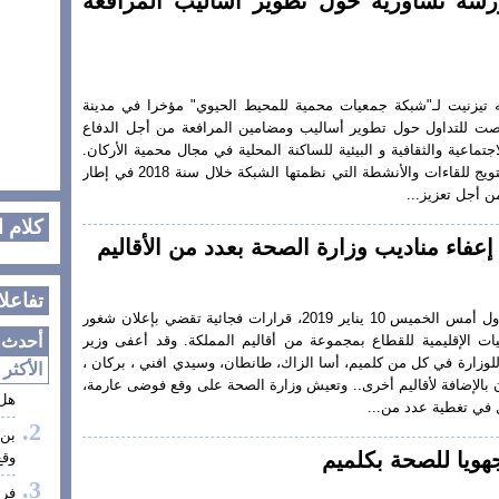
رشة تشاورية حول تطوير أساليب المرافعة
تيزنيت لـ"شبكة جمعيات محمية للمحيط الحيوي" مؤخرا في مدينة
صت للتداول حول تطوير أساليب ومضامين المرافعة من أجل الدفاع
جتماعية والثقافية و البيئية للساكنة المحلية في مجال محمية الأركان.
تنظيم هذه الورشة يأتي كتتويج للقاءات والأنشطة التي نظمتها الشبكة خلال سنة 2018 في إطار
 أجل تعزيز...
كلام 
عفاء مناديب وزارة الصحة بعدد من الأقاليم
تفاعلا
أصدرت وزارة الصحة يوم أول أمس الخميس 10 يناير 2019، قرارات فجائية تقضي بإعلان شغور
ات الإقليمية للقطاع بمجموعة من أقاليم المملكة. وقد أعفى وزير
أحدث ا
 للوزارة في كل من كلميم، أسا الزاك، طانطان، وسيدي افني ، بركان ،
الأكثر 
بالإضافة لأقاليم أخرى.. وتعيش وزارة الصحة على وقع فوضى عارمة،
هل 
 في تغطية عدد من...
بن 
هويا للصحة بكلميم
وقع
فر