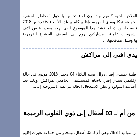
الفلاحية لجهة كلميم واد نون لقاء تحسيسيا حول "مخاطر الحشرة
القرمزية وسبل مكافحتها" بجماعة تركا وساي القروية بإقليم كلميم غدا الأربعاء 05 دجنبر 2018
ة صباحا، وذلك لمناقشة هذا الموضوع الذي يهدد مصدر عيش الآف
م شروحات علمية للمشاركين تروم إلى التعريف بالحشرة القرمزية
ا وسبل مكافحتها،...
يدي افني إلى مراكش
تغيرت نيوز نقلت مروحية طبية بسيدي إفني زوال يومه الثلاثاء 04 دجنبر 2018 مولود في حالة
قليمي سيدي إفني باتجاه المستشفى الجامعي بمراكش، وذلك بعد
ت المولود و نظرا لاستعجال الحالة تم نقله بالمروحية إلى...
 القلوب الرحيمة
تـُعاني السيدة (عائشة . أ) من مواليد 1978، وهي أم لـ 03 أطفال، وتنحدر من جماعة تغيرت إقليم