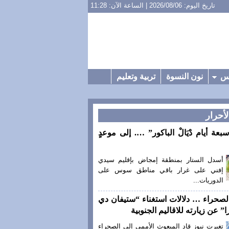
تاريخ اليوم: 2026/08/06 | الساعة الآن: 11:28
س
نون النسوة
تربية وتعليم
لأحرار
سبعة أيام دْيَالْ الباكور” …. إلى موعدٍ
أسدل الستار بمنطقة إمجاض بإقليم سيدي
إفني على غرار باقي مناطق سوس على
الدوريات...
لصحراء … دلالات استغناء “ستيفان دي
” عن زيارته للاقاليم الجنوبية
تغيرت نيوز قاد المبعوث الأممي إلى الصحراء