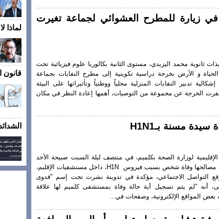
ت في زيارة للمطرح العشوائي لجماعة تغيرت
لماذا ل
يذات ثانوية محمد اليزيدي، مستوى الثانية بكالوريا علوم فيزيائية تحت
قانون ال
لحياة و الأرض بخرجة دراسية تكوينية إلى مطرح النفايات بجماعة
الية تدبير النفايات المنزلية محلياً ووطنياً وتأثيراتها على البيئة
أسفرت الخرجة عن مجموعة من التوصيات، أهمها إعادة النظر في مكان
يدة مسنة بـH1N1
الشدائد
الإقليمية لوزارة الصحة بكلميم، في منتصف ليلة السبت صبيحة الأحد
02/03 فبراير 2019، تسجيل مصالحها وفاة شخص بسبب فيروس H1N، داخل مستشفيات الإقليم،
قع التواصل الاجتماعي، مؤكدة في تدوينة نشرت تحت إسم "فدوى
 أنه "لم يتم تسجيل أية حالة وفاة بمستشفى كلميم لها علاقة