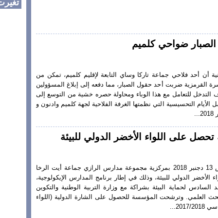
تغيرت
لصبار ضواحي كلميم
ية أن أحد فلاحي جماعة تاركا وساي التابعة لإقليم كلميم، تمكن من
 القرمزية ضربت أحد حقول الصبار، مما دفعه إلى إبلاغ المسؤولين
دف التدخل للتعامل مع هذا الوباء ومحاولة حصره خشية من التوسع إلى
 الأيام التحسيسية التي نظمتها الغرفة الفلاحية لجهة كلميم وادنون و
صل على اللواء الأخضر الدولي للبيئة
تغيرت نيوز تم يوم الخميس 13 دجنبر 2018 بمركزية مجموعة مدارس الرازي جماعة أيت الرخا
ء الأخضر الدولي للبيئة، وذلك في إطار برنامج المدارس الإيكولوجية،
سادس لحماية البيئة بشراكة مع وزارة التربية الوطنية والتكوين
لبحث العلمي. وترشحت المؤسسة للحصول على الشارة الدولية (اللواء
201...