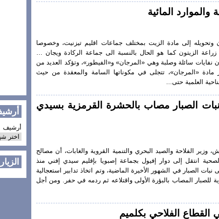
 والموارد المائية
وتحويله إلى مادة الزيت بمختلف جماعات اقليم تيزنيت، وخصوصا
 زراعة الزيتون كما هو الحال بالنسبة الى جماعة الركادة ويجان …
 نفايات سائلة وصلبة وهي «المرجان» و«الفيطور»، وتؤكد العديد من
ر مادة «المرجان»، تتجلى في مكوناتها السامة والمعقدة من حيث
احية العلمية حتى...
 6,85 هكتار من نبات الصبار مصاب بالحشرة القرمزية بسيدي
أرشيف 
أرشيف 
، وزير الفلاحة والصيد البحري والتنمية القروية والغابات، أن مصالح
صحية انتقل إلى دوار إفيول بجماعة إصبويا بإقليم سيدي إفني منذ
الزيار
بات الصبار في الشهور الأخيرة الماضية، وتم اتخاذ تدابير استعجالية
ية للصبار المصاب بالبؤرة الأولى واقتلاعه ثم ردمه في حفر. ومن أجل
القطاع الفلاحي بكلميم