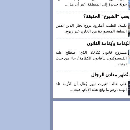
جولة جديدة إلى المنطقة، غير أن هذا...
ا يحب “الشيوخ” الحقيقة؟
يكتبه: الطيب أمكرود يروج تجار الدين نفس
السلعة المستوردة من الخارج عير ربوع...
كِمَامة وكِمَامة القانون
مشروع قانون 20.22 الذي اصطلح عليه
الفيسبوكيون بـ"قانون الكِمَامة"، جاء من حيث
توقيته...
 تُظهر معادن الرجال
علي خالد: تغيرت نيوز يُقال أن الأزمة تلد
الهمة، وهو ما وقع هذه الأيام، حيث...