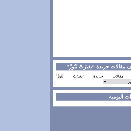
مقالات جريدة “تِغِيرْتْ نْيُوزْ”
مقالات جريدة “تِغِيرْتْ نْيُوزْ”
ات اليومية