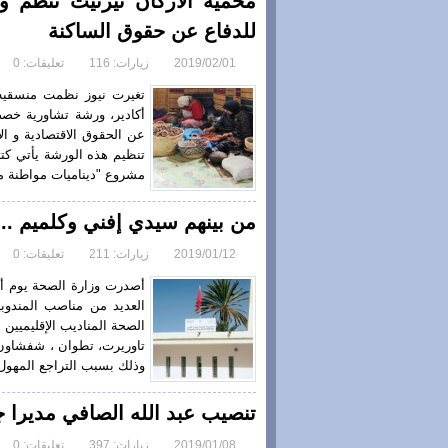
محمية الأركان تيزنيت تنظم و
للدفاع عن حقوق الساكنة
2019/02/01
زيارات: 116
تعليقات: 0
تغيرت نيوز نظمت منسقيه 
أكادير، ورشة تشاورية خص
عن الحقوق الاقتصادية و الا
مشروع "ديناميات مواطنة من
من بينهم سيدي إفني وكلميم .. إ
2019/01/12
زيارات: 211
تعليقات: 0
العديد من مناصب المندوبي
الصحة المناديب الإقليميين
تاوريرت، تطوان ، شفشاون 
وذلك بسبب التراجع المهول
تنصيب عبد الله الصافي مديرا ج
2019/01/08
زيارات: 397
تعليقات: 0