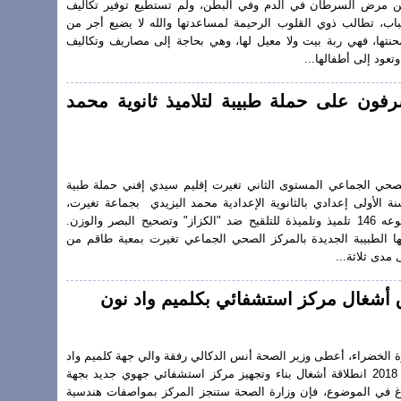
ن مرض السرطان في الدم وفي البطن، ولم تستطيع توفير تكاليف
سباب، تطالب ذوي القلوب الرحيمة لمساعدتها والله لا يضيع أجر من
نتها، فهي ربة بيت ولا معيل لها، وهي بحاجة إلى مصاريف وتكاليف
وتعود إلى أطفالها...
رفون على حملة طبيبة لتلاميذ ثانوية محمد
لصحي الجماعي المستوى الثاني تغيرت إقليم سيدي إفني حملة طبية
سنة الأولى إعدادي بالثانوية الإعدادية محمد اليزيدي بجماعة تغيرت،
واستهدفت الحملة ما مجموعه 146 تلميذ وتلميذة للتلقيح ضد "الكزاز" وتصحيح البصر والوزن.
ا الطبيبة الجديدة بالمركز الصحي الجماعي تغيرت بمعية طاقم من
دى ثلاثة...
أشغال مركز استشفائي بكلميم واد نون
لذكرى 43 للمسيرة الخضراء، أعطى وزير الصحة أنس الدكالي رفقة والي جهة كلميم واد
نون اليوم الثلاثاء 06 نونبر 2018 انطلاقة أشغال بناء وتجهيز مركز استشفائي جهوي جديد بجهة
غ في الموضوع، فإن وزارة الصحة ستنجز المركز بمواصفات هندسية