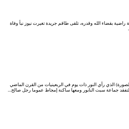
معة وقلوب خاشعة راضية بقضاء الله وقدره، تلقى طاقم جريدة تغيرت نيوز نبأ وفاة
لإلكتروني، إنه الحاج إبراهيم بن محمد إشرماض (الصورة) الذي رأي النور ذات يوم في الربعينيات من القرن الماضي