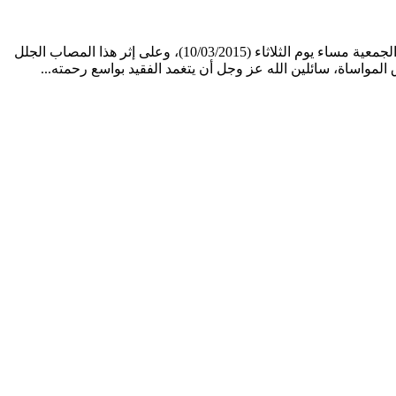
تلقى المكتب التنفيذي لجمعية "تغيرت لدعم التمدرس والخدمات الاجتماعية" ببالغ الحزن والأسى نبأ وفاة والد الأخ "صالح "أمركا" أمين مال الجمعية مساء يوم الثلاثاء (10/03/2015)، وعلى إثر هذا المصاب الجلل
المواساة، سائلين الله عز وجل أن يتغمد الفقيد بواسع رحمته...