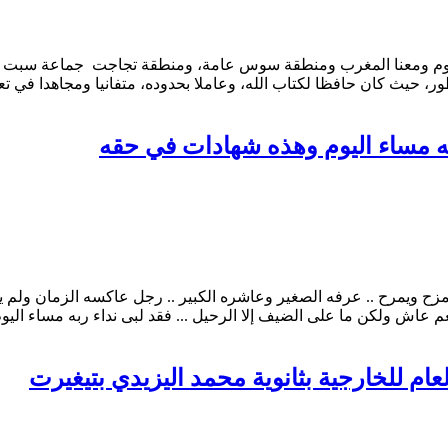
اليوم ومعنا المغرب ومنطقة سوس عامة، ومنطقة تجاجت جماعة سبت الن
ر، حيث كان حافظا لكتاب الله، وعاملا بحدوده، متفانيا ومجاهدا في تع
به مساء اليوم وهذه شهادات في حقه
ويمرح .. عرفه الصغير وعاشره الكبير .. رجل عاكسه الزمان ولم يرحم
عم عاش ولكن ما على الضيف إلا الرحيل ... فقد لبى نداء ربه مساء اليو
ام للخارجية بثانوية محمد اليزيدي بتيغيرت