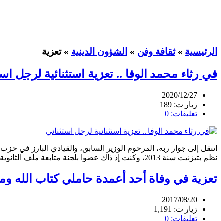
الرئيسية
»
ثقافة وفن
»
الشؤون الدينية
»
تعزية
في رثاء محمد الوفا .. تعزية استثنائية لرجل است
2020/12/27
زيارات: 189
تعليقات: 0
انتقل إلى جوار ربه، المرحوم الوزير السابق، والقيادي البارز في حز
نظم بتيزنيت سنة 2013، وكنت إذ ذاك عضوا بلجنة متابعة ملف الثانوية التأهيلية المستقلة، التي تبنى اليوم وعلى مشارف أن تكون جاهزة لاستقبال تلاميذ قبائل امجاض تيزلمي إقليم سيدي افني، وكان...
تعزية في وفاة أحد أعمدة حاملي كتاب الله و
2017/08/20
زيارات: 1,191
تعليقات: 0