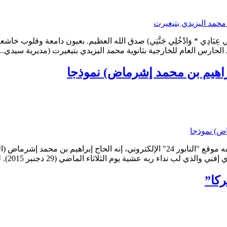
ْضِيَّةً * فَادْخُلِي فِي عِبَادِي * وَادْخُلِي جَنَّتِي) صدق الله العظيم. بعيون دا
 الحارس العام للخارجية بثانوية محمد اليزيدي بتيغيرت (مديرية سيدي...
إبراهيم بن محمد إشرماض) نموذجا
الحاج إبراهيم بن محمد إشرماض "سيد الكرماء والوجهاء" أو كهذا وصفه موقع "النابور 24" ا
ثاء الماضي (29 دجنبر 2015). لتفقد جماعة سبت النابور ومعها ساكنة إمجاط عموما رجل صالح...
ركا”