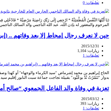
تعليقات: 0
(يَا أَيَّتُهَا النَّفْسُ الْمُطْمَئِنَّةُ * ارْجِعِي إِلَى رَبِّكِ رَاضِيَةً مَر
المرحوم والمغفور له بإذن الله، عبد الله الناجمي والد السالك الناجمي
حين لا نعرف رجال إمجاط إلا بعد وفاتهم .. (
2015/12/31
زيارات: 1,104
تعليقات: 1
بدوار "تَنَمْرْتْ نْدْ بوعْبُّود" بقبيلة تجاجت جماعة سبت النابور إقليم سيدي إفني والذي لب نداء ربه عشية يوم الثلا
تعزية في وفاة والد الفاعل الجمعوي “صالح أم
2015/03/12
زيارات: 393
تعليقات: 1