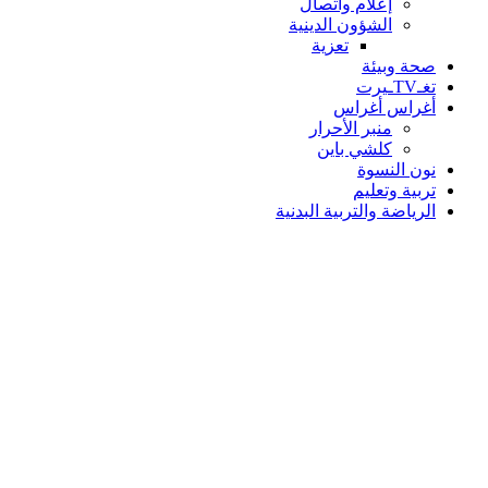
إعلام واتصال
الشؤون الدينية
تعزية
صحة وبيئة
تغـTVـيرت
أغراس أغراس
منبر الأحرار
كلشي باين
نون النسوة
تربية وتعليم
الرياضة والتربية البدنية