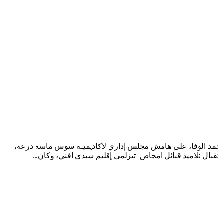
مع محمد الوفا، على هامش مجلس إداري لأكاديميـة سوس ماسة درعة،