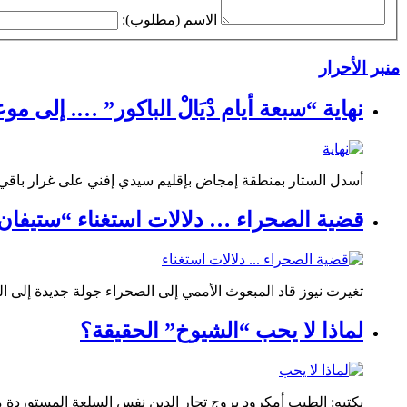
الاسم (مطلوب):
منبر الأحرار
نهاية “سبعة أيام دْيَالْ الباكور” …. إلى مو
أسدل الستار بمنطقة إمجاض بإقليم سيدي إفني على غرار باق
قضية الصحراء … دلالات استغناء “ستيفان د
تغيرت نيوز قاد المبعوث الأممي إلى الصحراء جولة جديدة إلى الم
لماذا لا يحب “الشيوخ” الحقيقة؟
يكتبه: الطيب أمكرود يروج تجار الدين نفس السلعة المستوردة م