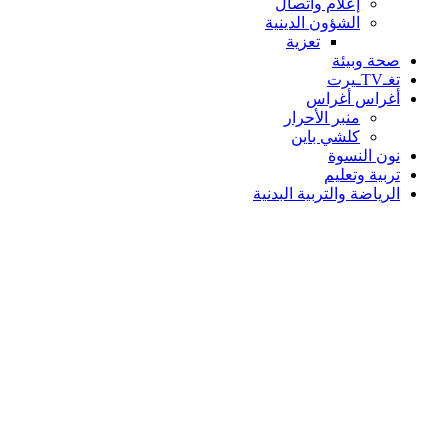
إعلام واتصال
الشؤون الدينية
تعزية
صحة وبيئة
تغـTVـيرت
أغراس أغراس
منبر الأحرار
كلشي باين
نون النسوة
تربية وتعليم
الرياضة والتربية البدنية