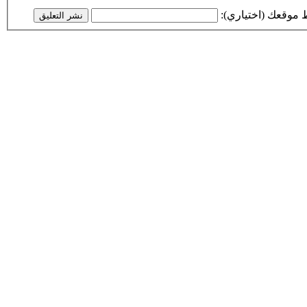
 موقعك (اختياري):