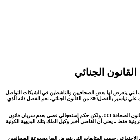
ات التي يتعرض لها بعض الصحافيين والناشطين في الشبكات التواصل
الاجتماعي حيث كانت هناك تراجعات ونقوص في مجال الحقوق والحريات بسبب هذه الاحتهادات من قبل النيابة العامة بتيزنيت التي تتابع كذلك علي تياسير بالفصل380 من القانون الجنائي، نعم الفصل ذاته الذي
ع قانون الصحافة !!!!!. ولكن حكم إستعجالي قضى بعدم سريان قانون
ة فقط .. يعني أن القاضي أخبر وكيل الملك بتلك البديهية الكونية
 الاجتماعي حسب المتابعات التي يتعرض إليها مجموعة الصحافيين