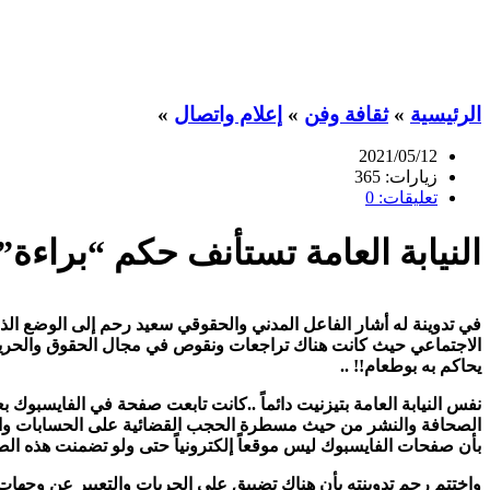
الرئيسية
»
ثقافة وفن
»
إعلام واتصال
»
2021/05/12
زيارات: 365
تعليقات: 0
النيابة العامة تستأنف حكم “براءة” بوطعام وتص
في تدوينة له أشار الفاعل المدني والحقوقي سعيد رحم إلى الوضع ال
يحاكم به بوطعام
!! ..
نفس النيابة العامة بتيزنيت دائماً ..كانت تابعت صفحة في الفايسبوك
الصحافة والنشر من حيث مسطرة الحجب القضائية على الحسابات والصفحات
بأن صفحات الفايسبوك ليس موقعاً إلكترونياً حتى ولو تضمنت هذه الص
واختتم رحم تدوينته بأن هناك تضييق على الحريات والتعبير عن وجها