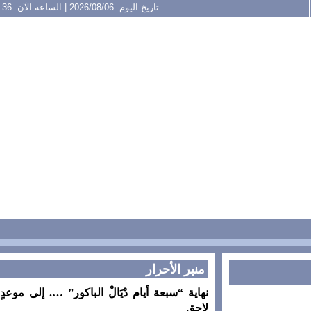
تاريخ اليوم: 2026/08/06 | الساعة الآن: 11:36
منبر الأحرار
نهاية “سبعة أيام دْيَالْ الباكور” …. إلى موعدٍ
لاحق