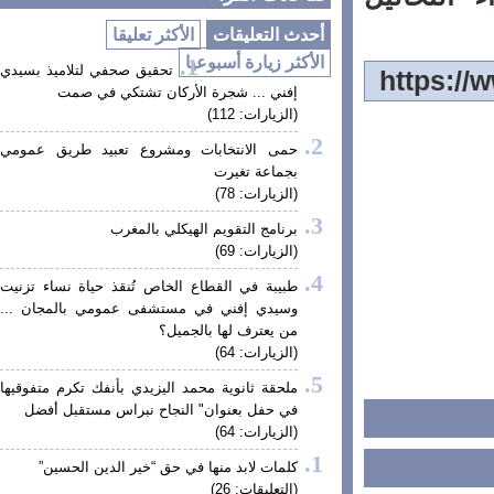
أحدث التعليقات
الأكثر تعليقا
الأكثر زيارة أسبوعيا
تحقيق صحفي لتلاميذ بسيدي
إفني ... شجرة الأركان تشتكي في صمت
(الزيارات: 112)
حمى الانتخابات ومشروع تعبيد طريق عمومي
بجماعة تغيرت
(الزيارات: 78)
برنامج التقويم الهيكلي بالمغرب
(الزيارات: 69)
طبيبة في القطاع الخاص تُنقذ حياة نساء تزنيت
وسيدي إفني في مستشفى عمومي بالمجان ...
من يعترف لها بالجميل؟
(الزيارات: 64)
ملحقة ثانوية محمد اليزيدي بأنفك تكرم متفوقيها
في حفل بعنوان" النجاح نبراس مستقبل أفضل
(الزيارات: 64)
كلمات لابد منها في حق “خير الدين الحسين”
(التعليقات: 26)