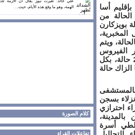
علي خالد: تغيرت نيوز يُقال أن الأزمة تلد
د 19 المستجد بإقليم أسا
الهمة، وهو ما وقع هذه الأيام، حيث...
حالة من
بويزكارن
لمخبرية،
لة، ويتم
الفيروس
 العدد بجهة كلميم وادنون إلأى 23 حالة، بكل
أسا الزاك حالة
لمستشفى
 على نزلاء بسجن
 احترازي
كلام الصورة
لمدينة،
طي أسرة
لتحاليل
تفاعلات القراء