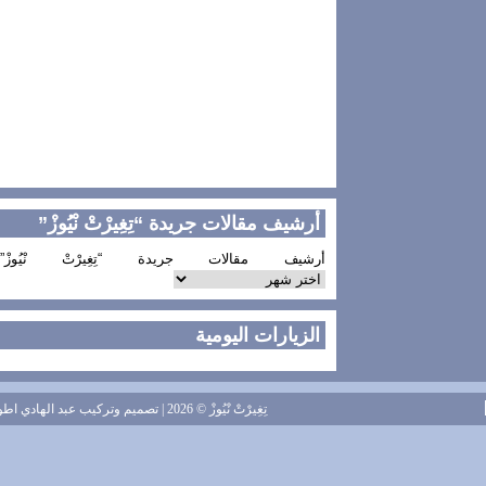
أرشيف مقالات جريدة “تِغِيرْتْ نْيُوزْ”
أرشيف مقالات جريدة “تِغِيرْتْ نْيُوزْ”
الزيارات اليومية
تِغِيرْتْ نْيُوزْ
© 2026 | تصميم وتركيب
عبد الهادي اطويل