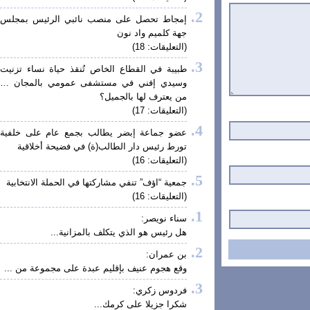
إمجاط تحصل على منصب نائبي الرئيس بمجلس
جهة كلميم واد نون
(التعليقات: 18)
طبيبة في القطاع الخاص تُنقذ حياة نساء تزنيت
وسيدي إفني في مستشفى عمومي بالمجان …
من يعترف لها بالجميل؟
(التعليقات: 17)
عضو جماعة إبضر يطالب بجمع عام على خلفية
تورط رئيس دار الطالب(ة) في فضيحة أخلاقية
(التعليقات: 16)
جمعية “اؤف” تنفي مشاركتها في الحملة الانتخابية
(التعليقات: 16)
سناء نويصر:
هل رئيس هو الذي يتكلف بالمزانية...
بن عمران:
وقع هجوم عنيف بإقليم عبدة على مجموعة من ...
فردوس زكري:
شكرا جزيلا على كرمك...