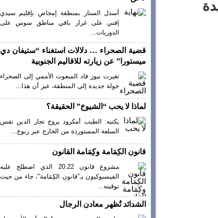
أسدل الستار بمنطقة إمجاض بإقليم سيدي
إفني على غرار باقي مناطق سوس على
الدوريات...
قضية الصحراء … دلالات استغناء “ستيفان دي
ميستورا” عن زيارته للاقاليم الجنوبية
تغيرت نيوز قاد المبعوث الأممي إلى الصحراء
جولة جديدة إلى المنطقة، غير أن هذا...
لماذا لا يحب “الشيوخ” الحقيقة؟
يكتبه: الطيب أمكرود يروج تجار الدين نفس
السلعة المستوردة من الخارج عير ربوع...
قانون الكِمَامة وكِمَامة القانون
مشروع قانون 20.22 الذي اصطلح عليه
الفيسبوكيون بـ"قانون الكِمَامة"، جاء من حيث
توقيته...
الشدائد تُظهر معادن الرجال