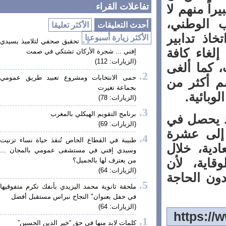
تفاعلات القراء
ً منهم لا
الوطني،
أحدث التعليقات
الأكثر تعليقا
ذ تدابير
الأكثر زيارة أسبوعيا
تحقيق صحفي لتلاميذ بسيدي
غاء كافة
إفني ... شجرة الأركان تشتكي في صمت
(الزيارات: 112)
كما ألغى
حمى الانتخابات ومشروع تعبيد طريق عمومي
 أكثر من
بجماعة تغيرت
ائية
.
(الزيارات: 78)
برنامج التقويم الهيكلي بالمغرب
 يحصل في
(الزيارات: 69)
لى عشرة
طبيبة في القطاع الخاص تُنقذ حياة نساء تزنيت
ة، خلال
وسيدي إفني في مستشفى عمومي بالمجان ...
اية، لأن
من يعترف لها بالجميل؟
(الزيارات: 64)
 الحاجة
ملحقة ثانوية محمد اليزيدي بأنفك تكرم متفوقيها
في حفل بعنوان" النجاح نبراس مستقبل أفضل
(الزيارات: 64)
كلمات لابد منها في حق “خير الدين الحسين”