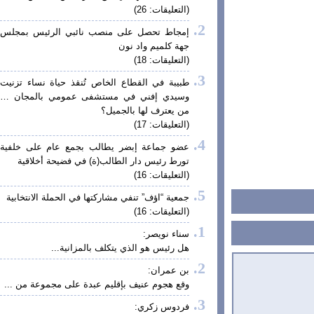
(التعليقات: 26)
إمجاط تحصل على منصب نائبي الرئيس بمجلس
جهة كلميم واد نون
(التعليقات: 18)
طبيبة في القطاع الخاص تُنقذ حياة نساء تزنيت
وسيدي إفني في مستشفى عمومي بالمجان …
من يعترف لها بالجميل؟
(التعليقات: 17)
عضو جماعة إبضر يطالب بجمع عام على خلفية
تورط رئيس دار الطالب(ة) في فضيحة أخلاقية
(التعليقات: 16)
جمعية “اؤف” تنفي مشاركتها في الحملة الانتخابية
(التعليقات: 16)
سناء نويصر:
هل رئيس هو الذي يتكلف بالمزانية...
بن عمران:
وقع هجوم عنيف بإقليم عبدة على مجموعة من ...
فردوس زكري: