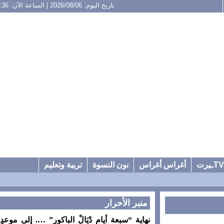
تاريخ اليوم: 2026/08/06 | الساعة الآن: 11:36
أغراس أغراس
نون النسوة
تربية وتعليم
منبر الأحرار
نهاية “سبعة أيام دْيَالْ الباكور” …. إلى موعدٍ