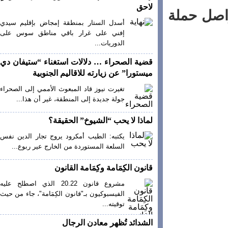
لاحق
لمغرب يواصل حملة
أسدل الستار بمنطقة إمجاض بإقليم سيدي
إفني على غرار باقي مناطق سوس على
الدوريات...
قضية الصحراء … دلالات استغناء “ستيفان دي
ميستورا” عن زيارته للاقاليم الجنوبية
تغيرت نيوز قاد المبعوث الأممي إلى الصحراء
جولة جديدة إلى المنطقة، غير أن هذا...
لماذا لا يحب “الشيوخ” الحقيقة؟
يكتبه: الطيب أمكرود يروج تجار الدين نفس
السلعة المستوردة من الخارج عير ربوع...
قانون الكِمَامة وكِمَامة القانون
مشروع قانون 20.22 الذي اصطلح عليه
الفيسبوكيون بـ"قانون الكِمَامة"، جاء من حيث
توقيته...
الشدائد تُظهر معادن الرجال