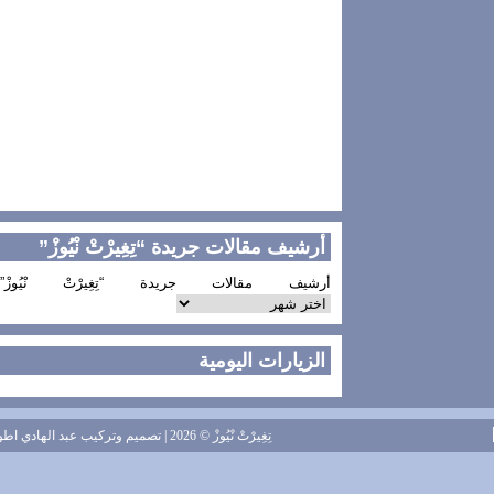
أرشيف مقالات جريدة “تِغِيرْتْ نْيُوزْ”
أرشيف مقالات جريدة “تِغِيرْتْ نْيُوزْ”
الزيارات اليومية
تِغِيرْتْ نْيُوزْ
© 2026 | تصميم وتركيب
عبد الهادي اطويل