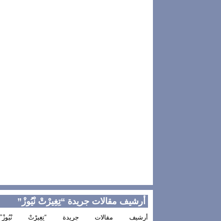
أرشيف مقالات جريدة “تِغِيرْتْ نْيُوزْ”
أرشيف مقالات جريدة “تِغِيرْتْ نْيُوزْ”