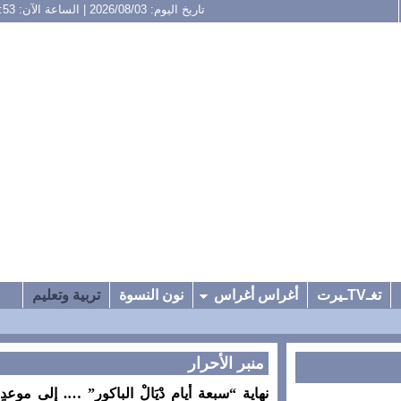
تاريخ اليوم: 2026/08/03 | الساعة الآن: 13:53
تغـTVـيرت
أغراس أغراس
نون النسوة
تربية وتعليم
منبر الأحرار
نهاية “سبعة أيام دْيَالْ الباكور” …. إلى موعدٍ