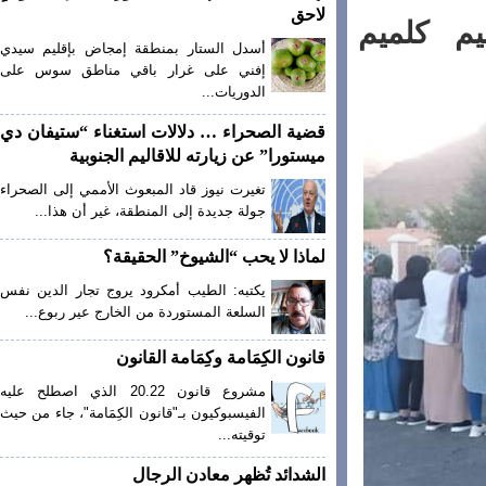
لاحق
م كلميم
أسدل الستار بمنطقة إمجاض بإقليم سيدي
إفني على غرار باقي مناطق سوس على
الدوريات...
قضية الصحراء … دلالات استغناء “ستيفان دي
ميستورا” عن زيارته للاقاليم الجنوبية
تغيرت نيوز قاد المبعوث الأممي إلى الصحراء
جولة جديدة إلى المنطقة، غير أن هذا...
لماذا لا يحب “الشيوخ” الحقيقة؟
يكتبه: الطيب أمكرود يروج تجار الدين نفس
السلعة المستوردة من الخارج عير ربوع...
قانون الكِمَامة وكِمَامة القانون
مشروع قانون 20.22 الذي اصطلح عليه
الفيسبوكيون بـ"قانون الكِمَامة"، جاء من حيث
توقيته...
الشدائد تُظهر معادن الرجال