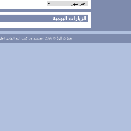
الزيارات اليومية
تِغِيرْتْ نْيُوزْ
© 2026 | تصميم وتركيب
عبد الهادي اطويل