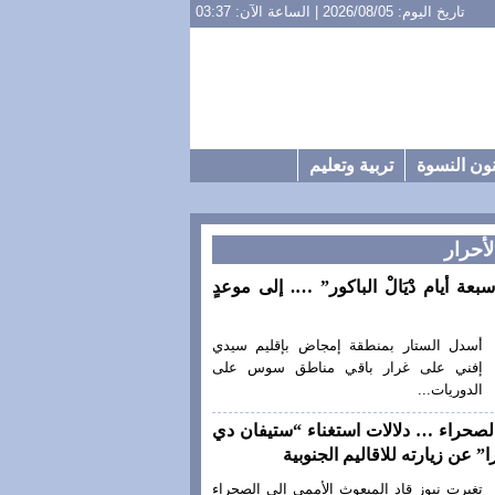
تاريخ اليوم: 2026/08/05 | الساعة الآن: 03:37
ون النسوة
تربية وتعليم
لأحرار
سبعة أيام دْيَالْ الباكور” …. إلى موعدٍ
أسدل الستار بمنطقة إمجاض بإقليم سيدي
إفني على غرار باقي مناطق سوس على
الدوريات...
لصحراء … دلالات استغناء “ستيفان دي
” عن زيارته للاقاليم الجنوبية
تغيرت نيوز قاد المبعوث الأممي إلى الصحراء