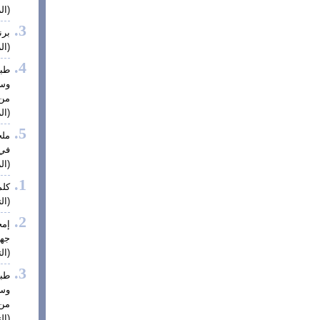
(الز
برن
(الز
طبي
وس
من 
(الز
ملح
في 
(الز
كلم
(الت
إم
جهة
(الت
طبي
وس
من 
(الت