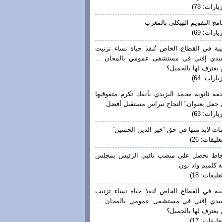
يارات: 78)
امج التقويم الهيكلي بالمغرب
يارات: 69)
بة في القطاع الخاص تُنقذ حياة نساء تزنيت
يدي إفني في مستشفى عمومي بالمجان ...
يعترف لها بالجميل؟
يارات: 64)
قة ثانوية محمد اليزيدي بأنفك تكرم متفوقيها
حفل بعنوان" النجاح نبراس مستقبل أفضل
يارات: 63)
ات لابد منها في حق “خير الدين الحسين”
عليقات: 26)
جاط تحصل على منصب نائبي الرئيس بمجلس
 كلميم واد نون
عليقات: 18)
بة في القطاع الخاص تُنقذ حياة نساء تزنيت
يدي إفني في مستشفى عمومي بالمجان …
يعترف لها بالجميل؟
عليقات: 17)