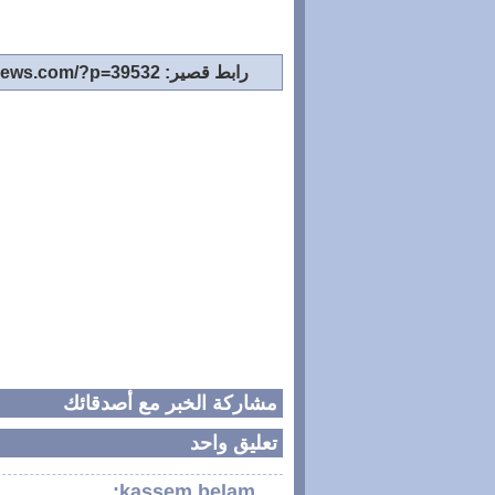
رابط قصير: https://www.tighirtnews.com/?p=39532
مشاركة الخبر مع أصدقائك
تعليق واحد
kassem belam: