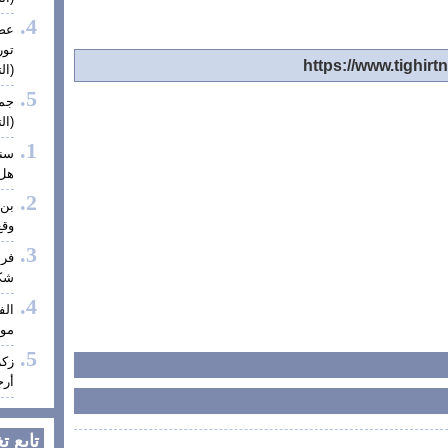
عضو
تور
(الت
جمع
(الت
سنا
هل 
بن 
وقع
فر
شكر
الف
موف
زكر
أرج
تابع ت