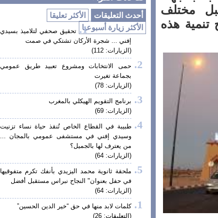
ل مختلف
أحدث التعليقات
الأكثر تعليقا
نمية هذه
الأكثر زيارة أسبوعيا
تحقيق صحفي لتلاميذ بسيدي
إفني ... شجرة الأركان تشتكي في صمت
(الزيارات: 112)
حمى الانتخابات ومشروع تعبيد طريق عمومي
بجماعة تغيرت
(الزيارات: 78)
برنامج التقويم الهيكلي بالمغرب
(الزيارات: 69)
طبيبة في القطاع الخاص تُنقذ حياة نساء تزنيت
وسيدي إفني في مستشفى عمومي بالمجان ...
من يعترف لها بالجميل؟
(الزيارات: 64)
ملحقة ثانوية محمد اليزيدي بأنفك تكرم متفوقيها
في حفل بعنوان" النجاح نبراس مستقبل أفضل
(الزيارات: 64)
كلمات لابد منها في حق “خير الدين الحسين”
(التعليقات: 26)