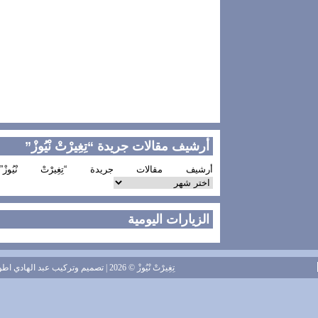
أرشيف مقالات جريدة “تِغِيرْتْ نْيُوزْ”
أرشيف مقالات جريدة “تِغِيرْتْ نْيُوزْ”
الزيارات اليومية
تِغِيرْتْ نْيُوزْ
© 2026 | تصميم وتركيب
عبد الهادي اطويل