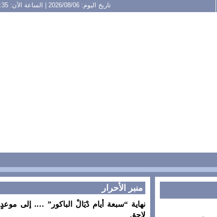
تاريخ اليوم: 2026/08/06 | الساعة الآن: 11:35
منبر الأحرار
نهاية “سبعة أيام دْيَالْ الباكور” …. إلى موعدٍ
لاحق