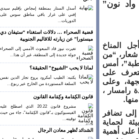
اد نون”
أسدل الستار بمنطقة إمجاض بإقليم سيدي
إفني على غرار باقي مناطق سوس على
الدوريات...
قضية الصحراء … دلالات استغناء “ستيفان دي
ميستورا” عن زيارته للاقاليم الجنوبية
 المناخ
تغيرت نيوز قاد المبعوث الأممي إلى الصحراء
عار، “من
جولة جديدة إلى المنطقة، غير أن هذا...
بة”، أمس
لماذا لا يحب “الشيوخ” الحقيقة؟
ى التعرف على
يكتبه: الطيب أمكرود يروج تجار الدين نفس
هة، وعلى
السلعة المستوردة من الخارج عير ربوع...
رامسار ،
قانون الكِمَامة وكِمَامة القانون
ا.
مشروع قانون 20.22 الذي اصطلح عليه
لى تضافر
الفيسبوكيون بـ"قانون الكِمَامة"، جاء من حيث
توقيته...
 لحماية
لى أهمية
الشدائد تُظهر معادن الرجال