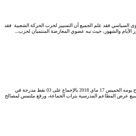
وى السياسي فقد علم الجميع أن التسيير لحزب الحركة الشعبية فقد
ور الأيام والشهور، حيث نبه عضوي المعارضة المنتميان لحزب...
تِغِيرْتْ نْيُوزْ من جماعة إبضر صادق المجلس الجماعي لجماعة إبضر إقليم سيدي إفني خلال الاجتماع الثالث من دورة ماي 2018 المنعقدة صباح يومه الخميس 17 ماي 2018 بالإجماع على 03 نقط مدرجة في
توسيع عرض المطاعم المدرسية بتراب الجماعة، ورفع ملتمس لمصالح