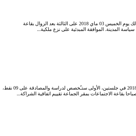
تِغِيرْتْ نْيُوزْ من أربعاء الساحل يعقد المحلس الجماعي لجماعة أربعاء الساحل قيادة أكلو دائرة/إقليم تيزنيت دورته العادية لشهر ماي 2018، وذلك يوم الخميس 03 ماي 2018 على الثالثة بعد الزوال بقاعة
ياسة المدينة. الموافقة المبدئية على نزع ملكية...
تِغِيرْتْ نْيُوزْ من جماعة إبضر يعقد المجلس الجماعي لجماعة إبضر إقليم سيدي إفني دورته العادية لشهر ماي 2018، وذلك يوم الاثنين 07 ماي 2018 في جلستين، الأولى ستـُخصص لدراسة والمصادقة على 09 نقط،