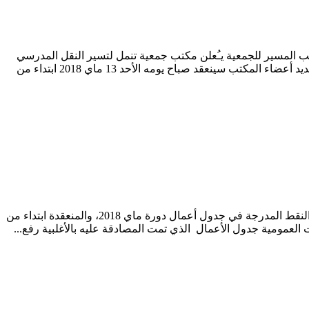
المسير للجمعية يـُعلن مكتب جمعية تنمل لتسير النقل المدرسي
بوطروش إقليم سيدي إفني إلى علم كافة أباء وأولياء التلاميذ والتلميذات المستفيدين من خدمات النقل المدرسي، أن الجمع العام العادي لتجديد أعضاء المكتب سينعقد صباح يومه الأحد 13 ماي 2018 ابتداء من
تِغِيرْتْ نْيُوزْ من جماعة تغيرت صادق المجلس الجماعي لجماعة تغيرت إقليم سيدي إفني صباح يومه الاثنين 07 ماي 2018 بالأغلبية على جميع النقط المدرجة في جدول أعمال دورة ماي 2018، والمنعقدة ابتداء من