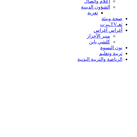
إعلام واتصال
الشؤون الدينية
تعزية
صحة وبيئة
تغـTVـيرت
أغراس أغراس
منبر الأحرار
كلشي باين
نون النسوة
تربية وتعليم
الرياضة والتربية البدنية