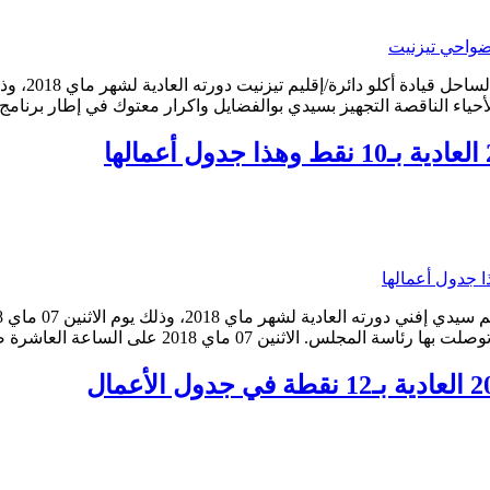
حياء الناقصة التجهيز بسيدي بوالفضايل واكرار معتوك في إطار برنامج س
رة صباحا بقاعة الاجتماعات بمقر الجماعة تقييم اتفاقية الشراكة...