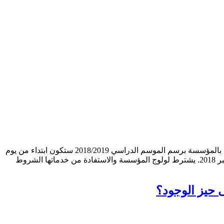
أعلنت مؤسسة الرعاية الاجتماعية دار الطالبة تغيرت بجماعة تغيرت إقليم سيدي إفني على أن عملية تقديم طلبات التسجيل وإعادة التسجيل بالمؤسسة برسم الموسم الدراسي 2018/2019 ستكون ابتداء من يوم
الجمعة 31 غشت 2018 إلى غاية الاثنين 03 شتنبر 2018، على أن يتم البث في الطلبات المقدمة من طرف اللجنة المختصة يومه الثلاثاء 04 شتنبر 2018. يشترط لولوج المؤسسة والاستفادة من خدماتها الشروط
 حيز الوجود؟