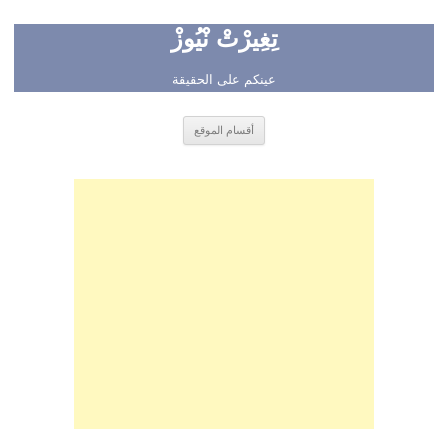
تِغِيرْتْ نْيُوزْ
عينكم على الحقيقة
انتقل
أقسام الموقع
إلى
المحتوى