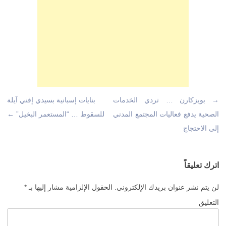
→
تصفّح
بويزكارن … تردي الخدمات
بنايات إسبانية بسيدي إفني آيلة
المقالات
الصحية يدفع فعاليات المجتمع المدني
للسقوط … “المستعمر البخيل”
←
إلى الاحتجاج
اترك تعليقاً
لن يتم نشر عنوان بريدك الإلكتروني.
الحقول الإلزامية مشار إليها بـ
*
التعليق