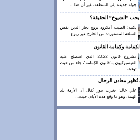
جولة جديدة إلى المنطقة، غير أن هذا...
ا يحب “الشيوخ” الحقيقة؟
يكتبه: الطيب أمكرود يروج تجار الدين نفس
السلعة المستوردة من الخارج عير ربوع...
كِمَامة وكِمَامة القانون
مشروع قانون 20.22 الذي اصطلح عليه
الفيسبوكيون بـ"قانون الكِمَامة"، جاء من حيث
توقيته...
 تُظهر معادن الرجال
علي خالد: تغيرت نيوز يُقال أن الأزمة تلد
الهمة، وهو ما وقع هذه الأيام، حيث...