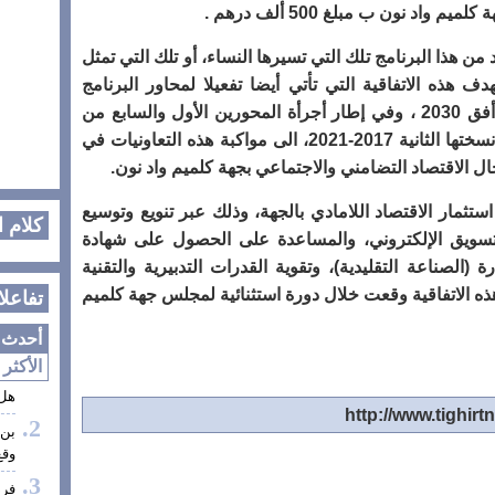
اد نون ب مبلغ 500 ألف درهم
.
 هذا البرنامج تلك التي تسيرها النساء، أو تلك التي تمثل
 50 في المائة. وتهدف هذه الاتفاقية التي تأتي أيضا تفعيلا لمحاور البرنامج
المندمج للتمكين الاقتصادي للنساء في أفق 2030 ، وفي إطار أجرأة المحورين الأول والسابع من
الخطة الحكومية للمساواة “إكرام” في نسختها الثانية 2017-2021، الى مواكبة هذه التعاونيات في
ال الاقتصاد التضامني والاجتماعي بجهة كلميم واد نون
.
استثمار الاقتصاد اللامادي بالجهة، وذلك عبر تنويع وتوسيع
كلام 
لتسويق الإلكتروني، والمساعدة على الحصول على شهادة
ة (الصناعة التقليدية)، وتقوية القدرات التدبيرية والتقنية
ذه الاتفاقية وقعت خلال دورة استثنائية لمجلس جهة كلميم
تفاعلا
أحدث ا
الأكثر 
هل 
بن 
وقع
فر