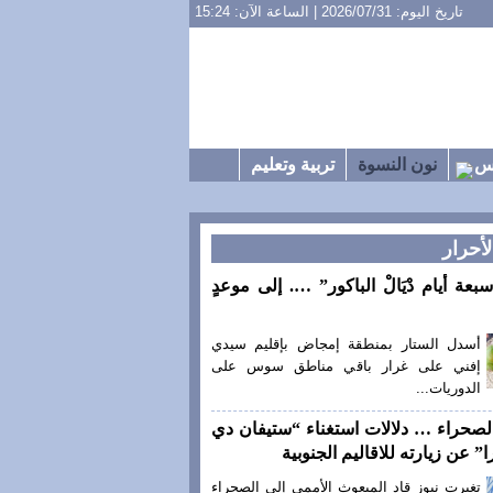
تاريخ اليوم: 2026/07/31 | الساعة الآن: 15:24
س
نون النسوة
تربية وتعليم
لأحرار
سبعة أيام دْيَالْ الباكور” …. إلى موعدٍ
أسدل الستار بمنطقة إمجاض بإقليم سيدي
إفني على غرار باقي مناطق سوس على
الدوريات...
لصحراء … دلالات استغناء “ستيفان دي
” عن زيارته للاقاليم الجنوبية
تغيرت نيوز قاد المبعوث الأممي إلى الصحراء