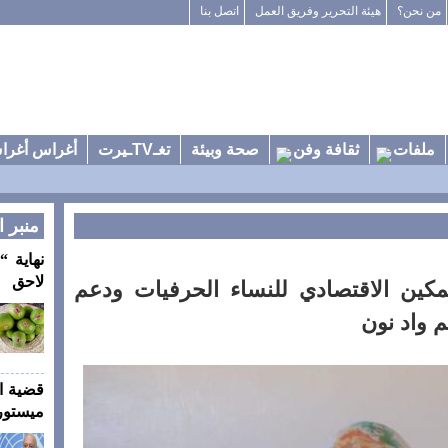
من نحن؟
هيئة التحرير وفريق العمل
اتصل بنا
ملفات
ثقافة وفن
صحة وبيئة
تغـTVـيرت
أغراس أغرا
منبر ا
نهاية “
لاحق
رهم للتمكين الاقتصادي للنساء الحرفيات ودعم
م واد نون
قضية ا
ميستورا