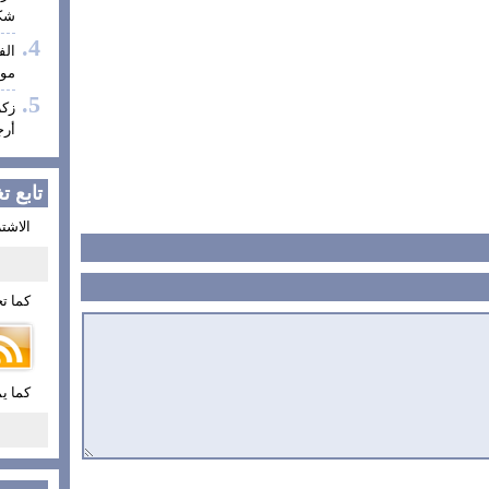
شكر
الف
موف
زكر
أرج
تابع ت
الاشتر
كما تج
كما ي