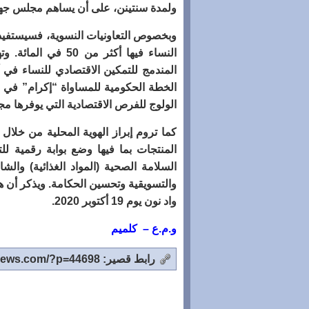
ولمدة سنتينن، على أن يساهم مجلس جهة كلميم و
وبخصوص التعاونيات النسوية، فسيستفيد من
النساء فيها أكثر من
الولوج للفرص الاقتصادية التي يوفرها مج
كما تروم إبراز الهوية المحلية من خلال 
المنتجات بما فيها وضع بوابة رقمية ل
السلامة الصحية (المواد الغذائية) والشار
والتسويقية وتحسين الحكامة
.
ويذكر أن ه
واد نون يوم 19 أكتوبر 2020
.
و.م.ع – كلميم
رابط قصير: http://www.tighirtnews.com/?p=44698