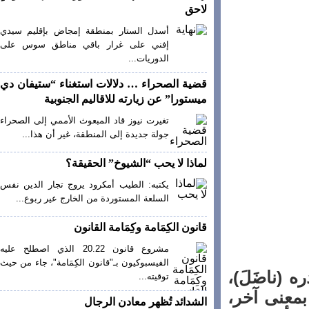
لاحق
أسدل الستار بمنطقة إمجاض بإقليم سيدي
إفني على غرار باقي مناطق سوس على
الدوريات...
قضية الصحراء … دلالات استغناء “ستيفان دي
ميستورا” عن زيارته للاقاليم الجنوبية
تغيرت نيوز قاد المبعوث الأممي إلى الصحراء
جولة جديدة إلى المنطقة، غير أن هذا...
لماذا لا يحب “الشيوخ” الحقيقة؟
يكتبه: الطيب أمكرود يروج تجار الدين نفس
السلعة المستوردة من الخارج عير ربوع...
قانون الكِمَامة وكِمَامة القانون
مشروع قانون 20.22 الذي اصطلح عليه
الفيسبوكيون بـ"قانون الكِمَامة"، جاء من حيث
ناضَلَ)،
توقيته...
عنى آخر،
الشدائد تُظهر معادن الرجال