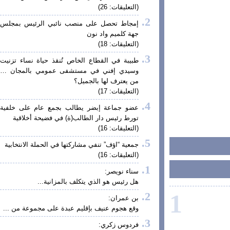
(التعليقات: 26)
إمجاط تحصل على منصب نائبي الرئيس بمجلس
جهة كلميم واد نون
(التعليقات: 18)
طبيبة في القطاع الخاص تُنقذ حياة نساء تزنيت
وسيدي إفني في مستشفى عمومي بالمجان …
من يعترف لها بالجميل؟
(التعليقات: 17)
عضو جماعة إبضر يطالب بجمع عام على خلفية
تورط رئيس دار الطالب(ة) في فضيحة أخلاقية
(التعليقات: 16)
جمعية “اؤف” تنفي مشاركتها في الحملة الانتخابية
(التعليقات: 16)
سناء نويصر:
هل رئيس هو الذي يتكلف بالمزانية...
1
بن عمران:
وقع هجوم عنيف بإقليم عبدة على مجموعة من ...
فردوس زكري: