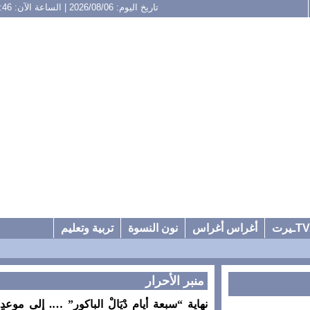
تاريخ اليوم: 2026/08/06 | الساعة الآن: 12:46
أغراس أغراس
نون النسوة
تربية وتعليم
منبر الأحرار
نهاية “سبعة أيام دْيَالْ الباكور” …. إلى موعدٍ