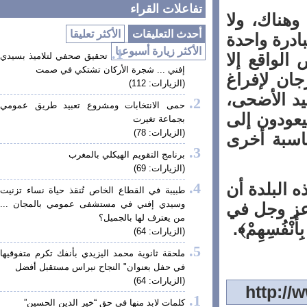
تفاعلات القراء
ناك، ولا
أحدث التعليقات
الأكثر تعليقا
درة واحدة
الأكثر زيارة أسبوعيا
واقع إلا
تحقيق صحفي لتلاميذ بسيدي
إفني ... شجرة الأركان تشتكي في صمت
ن لإفراغ
(الزيارات: 112)
 الأضحى،
حمى الانتخابات ومشروع تعبيد طريق عمومي
ودون إلى
بجماعة تغيرت
(الزيارات: 78)
سبة أخرى
برنامج التقويم الهيكلي بالمغرب
(الزيارات: 69)
البلدة أن
طبيبة في القطاع الخاص تُنقذ حياة نساء تزنيت
وسيدي إفني في مستشفى عمومي بالمجان ...
عز وجل في
من يعترف لها بالجميل؟
َنْفُسِهِمْ﴾.
(الزيارات: 64)
ملحقة ثانوية محمد اليزيدي بأنفك تكرم متفوقيها
في حفل بعنوان" النجاح نبراس مستقبل أفضل
(الزيارات: 64)
كلمات لابد منها في حق “خير الدين الحسين”