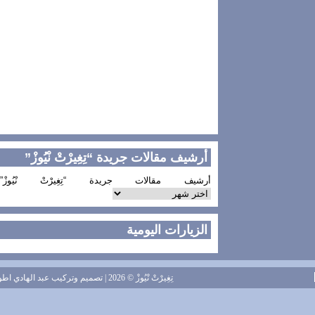
أرشيف مقالات جريدة “تِغِيرْتْ نْيُوزْ”
أرشيف مقالات جريدة “تِغِيرْتْ نْيُوزْ”
الزيارات اليومية
تِغِيرْتْ نْيُوزْ
© 2026 | تصميم وتركيب
عبد الهادي اطويل