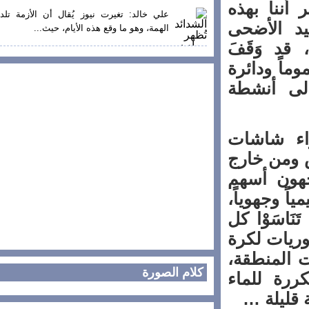
أننا بهذه
علي خالد: تغيرت نيوز يُقال أن الأزمة تلد
 الأضحى
الهمة، وهو ما وقع هذه الأيام، حيث...
د وَقَفَ
ً ودائرة
ى أنشطة
ء شاشات
من خارج
ون أسهم
 وجهوياً،
اسَوْا كل
يات لكرة
المنطقة،
كلام الصورة
رة للماء
قليلة …