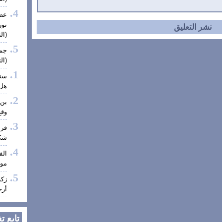
عضو
تور
(الت
جمع
(الت
سنا
هل 
بن 
وقع
فر
شكر
الف
موف
زكر
أرج
تابع ت