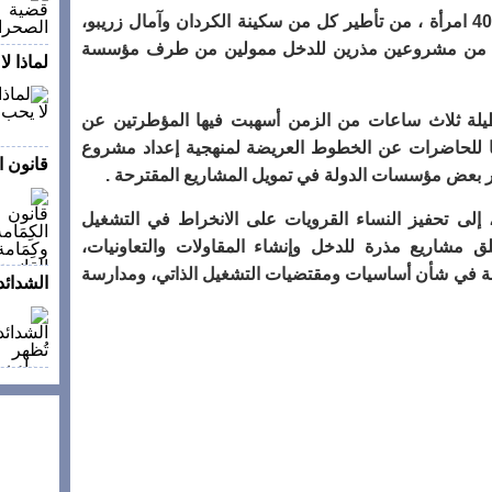
الورشة ، التي عرفت مشاركة أزيد من 40 امرأة ، من تأطير كل من سكينة الكردان وآمال زريبو،
ادتا من مشروعين مذرين للدخل ممولين من طرف مؤسسة
لماذا ل
طيلة ثلاث ساعات من الزمن أسهبت فيها المؤطرتين عن
ا للحاضرات عن الخطوط العريضة لمنهجية إعداد مشروع
قانون ال
ور بعض مؤسسات الدولة في تمويل المشاريع المقترحة .
لى تحفيز النساء القرويات على الانخراط في التشغيل
ق مشاريع مذرة للدخل وإنشاء المقاولات والتعاونيات،
رشة في شأن أساسيات ومقتضيات التشغيل الذاتي، ومدارسة
الشدائد