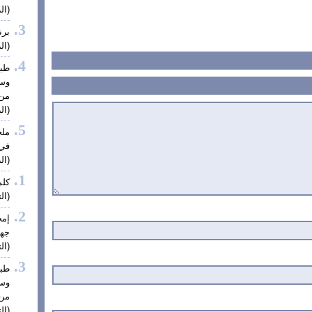
(الز
برن
(الز
طبي
وس
من 
(الز
ملح
في 
(الز
كلم
(الت
إم
جهة
(الت
طبي
وس
من 
(الت