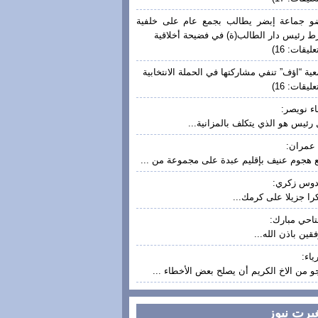
 جماعة إبضر يطالب بجمع عام على خلفية
ط رئيس دار الطالب(ة) في فضيحة أخلاقية
عليقات: 16)
ية “اؤف” تنفي مشاركتها في الحملة الانتخابية
عليقات: 16)
ء نويصر:
رئيس هو الذي يتكلف بالمزانية...
عمران:
 هجوم عنيف بإقليم عبدة على مجموعة من ...
دوس زكري:
ا جزيلا على كرمك...
تاحي مبارك:
قين باذن الله...
ياء:
و من الاخ الكريم أن يصلح بعض الأخطاء ...
غيرت نيوز