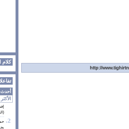
كلام 
تفاعلا
أحدث ا
الأكثر 
إفن
(الز
حم
بجم