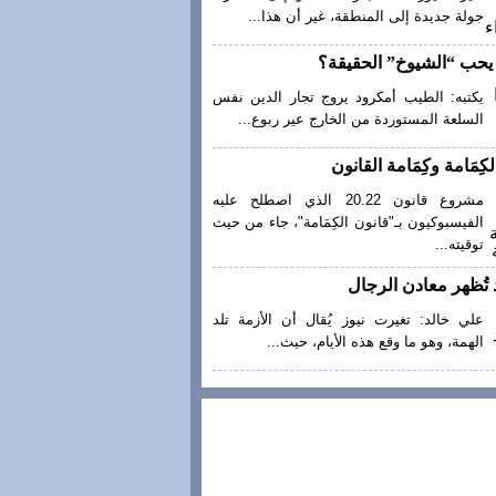
جولة جديدة إلى المنطقة، غير أن هذا...
ا يحب “الشيوخ” الحقيقة؟
يكتبه: الطيب أمكرود يروج تجار الدين نفس
السلعة المستوردة من الخارج عير ربوع...
كِمَامة وكِمَامة القانون
مشروع قانون 20.22 الذي اصطلح عليه
الفيسبوكيون بـ"قانون الكِمَامة"، جاء من حيث
توقيته...
 تُظهر معادن الرجال
علي خالد: تغيرت نيوز يُقال أن الأزمة تلد
الهمة، وهو ما وقع هذه الأيام، حيث...