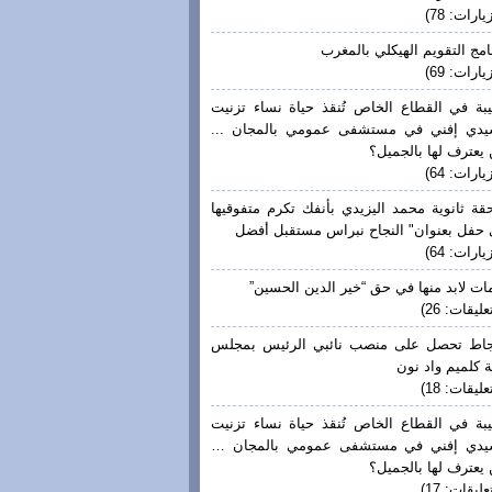
يارات: 78)
امج التقويم الهيكلي بالمغرب
يارات: 69)
بة في القطاع الخاص تُنقذ حياة نساء تزنيت
يدي إفني في مستشفى عمومي بالمجان ...
يعترف لها بالجميل؟
يارات: 64)
قة ثانوية محمد اليزيدي بأنفك تكرم متفوقيها
حفل بعنوان" النجاح نبراس مستقبل أفضل
يارات: 64)
ات لابد منها في حق “خير الدين الحسين”
عليقات: 26)
جاط تحصل على منصب نائبي الرئيس بمجلس
 كلميم واد نون
عليقات: 18)
بة في القطاع الخاص تُنقذ حياة نساء تزنيت
يدي إفني في مستشفى عمومي بالمجان …
يعترف لها بالجميل؟
عليقات: 17)