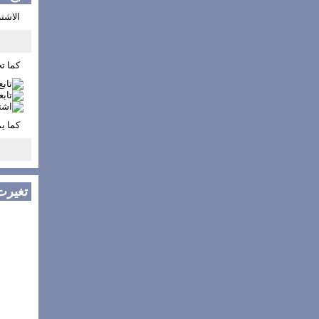
الاشتر
كما تج
كما ي
تغيرت