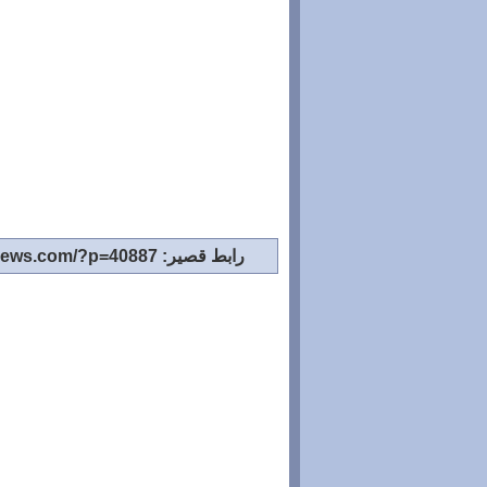
رابط قصير: http://www.tighirtnews.com/?p=40887