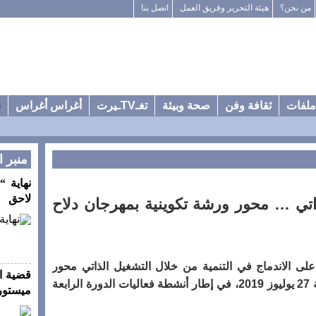
من نحن؟
هيئة التحرير وفريق العمل
اتصل بنا
ملفات
ثقافة وفن
صحة وبيئة
تغـTVـيرت
أغراس أغراس
ن
منبر ا
نهاية “
لاحق
ذاتي … محور ورشة تكوينية بمهرجان دلاح
ى الاندماج في التنمية من خلال التشغيل الذاتي محور
قضية ا
ورشة تكوينية نُظمت صباح أمس الجمعة 27 يوليوز 2019، في إطار أنشطة فعاليات الدورة الرابعة
ميستورا