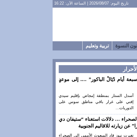
تاريخ اليوم: 2026/08/07 | الساعة الآن: 16:22
ون النسوة
تربية وتعليم
لأحرار
سبعة أيام دْيَالْ الباكور” …. إلى موعدٍ
أسدل الستار بمنطقة إمجاض بإقليم سيدي
إفني على غرار باقي مناطق سوس على
الدوريات...
لصحراء … دلالات استغناء “ستيفان دي
” عن زيارته للاقاليم الجنوبية
تغيرت نيوز قاد المبعوث الأممي إلى الصحراء